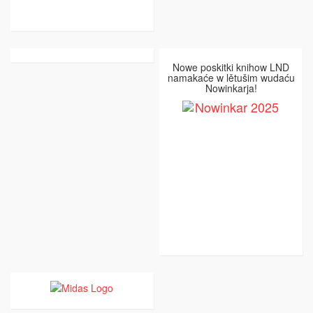
Nowe poskitki knihow LND
namakaće w lětušim wudaću
Nowinkarja!