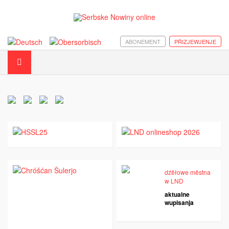
ABONEMENT
PŘIZJEWJENJE
dźěłowe městna
w LND
aktualne
wupisanja