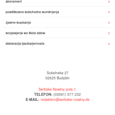
abonement
powšitkowne wobchodne wuměnjenja
zjawne wupisanja
wozjewjenje wo škiće datow
deklaracija bjezbarjernosće
Sukelnska 27
02625 Budyšin
Serbske Nowiny pola
TELEFON:
(03591) 577-232
E-MAIL: