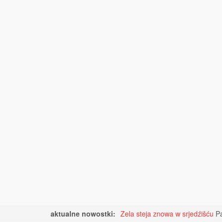
aktualne nowostki:
Zela steja znowa w srjedźišću
Pa