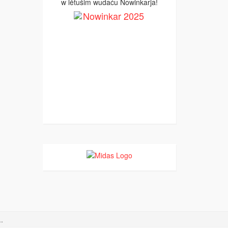
w lětušim wudaću Nowinkarja!
.