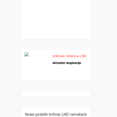
dźěłowe městna w LND
aktualne wupisanja
Nowe poskitki knihow LND namakaće