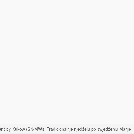
nčicy-Kukow (SN/MWj). Tradicionalnje njedźelu po swjedźenju Marije ..