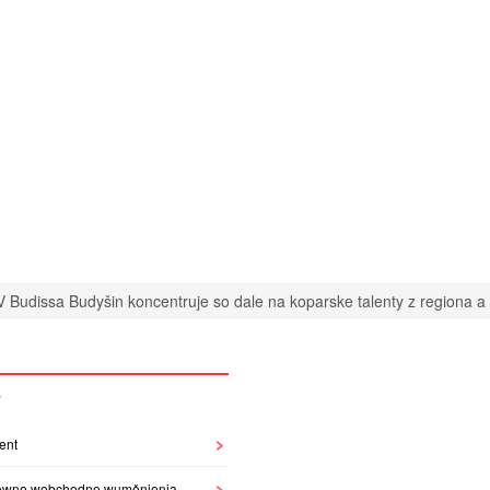
 Budissa Budyšin koncentruje so dale na koparske talenty z regiona a n
S
ent
owne wobchodne wuměnjenja