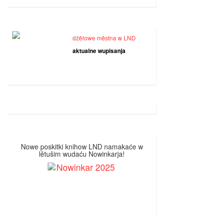
dźěłowe městna w LND
aktualne wupisanja
Nowe poskitki knihow LND namakaće w
lětušim wudaću Nowinkarja!