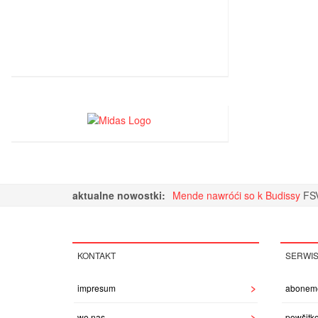
aktualne nowostki:
Mende nawróći so k Budissy
FSV
KONTAKT
SERWI
impresum
abonem
wo nas
powšitk