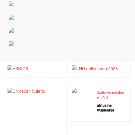
dźěłowe městna
w LND
aktualne
wupisanja