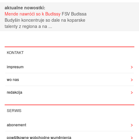
aktualne nowostki:
Mende nawróći so k Budissy
FSV Budissa
Budyšin koncentruje so dale na koparske
talenty z regiona a na ...
KONTAKT
impresum
wo nas
redakcija
SERWIS
abonement
powšitkowne wobchodne wuměnjenja