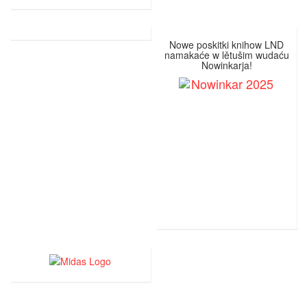
Nowe poskitki knihow LND
namakaće w lětušim wudaću
Nowinkarja!