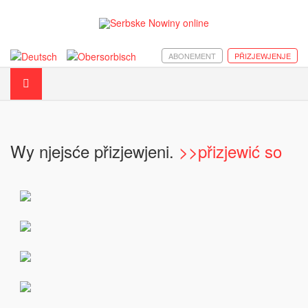
ABONEMENT
PŘIZJEWJENJE
Wy njejsće přizjewjeni.
>>přizjewić so