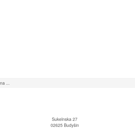
a ...
Sukelnska 27
02625 Budyšin