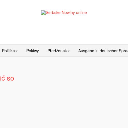
Politika
Pokiwy
Předźenak
Ausgabe in deutscher Spr
ić so