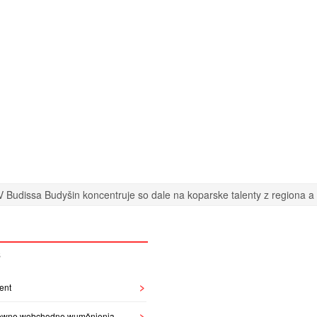
 Budissa Budyšin koncentruje so dale na koparske talenty z regiona a n
S
ent
owne wobchodne wuměnjenja