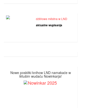
dźěłowe městna w LND
aktualne wupisanja
Nowe poskitki knihow LND namakaće w
lětušim wudaću Nowinkarja!