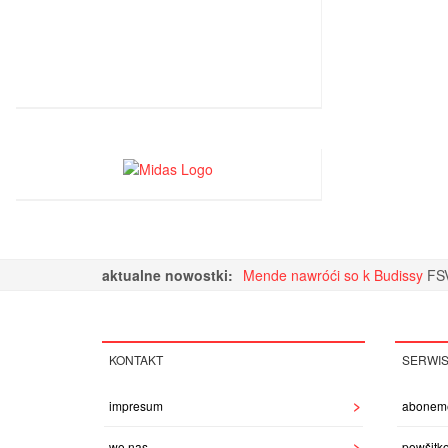
aktualne nowostki:
Mende nawróći so k Budissy
FSV
KONTAKT
SERWI
impresum
abonem
wo nas
powšitk