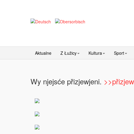
Aktualne
Z Łužicy
Kultura
Sport
Wy njejsće přizjewjeni.
>>přizjew