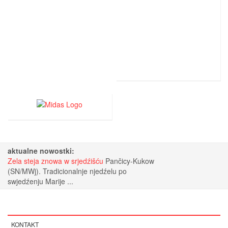
aktualne nowostki:
Zela steja znowa w srjedźišću
Pančicy-Kukow
(SN/MWj). Tradicionalnje njedźelu po
swjedźenju Marije ...
KONTAKT