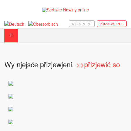
ABONEMENT
PŘIZJEWJENJE
Wy njejsće přizjewjeni.
>>přizjewić so