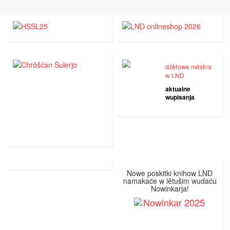
dźěłowe městna
w LND
aktualne
wupisanja
Nowe poskitki knihow LND
namakaće w lětušim wudaću
Nowinkarja!