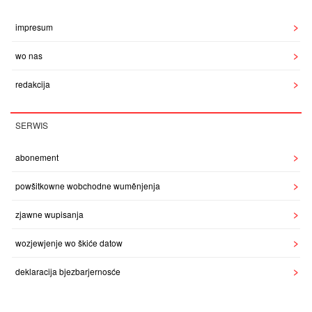
impresum
wo nas
redakcija
SERWIS
abonement
powšitkowne wobchodne wuměnjenja
zjawne wupisanja
wozjewjenje wo škiće datow
deklaracija bjezbarjernosće