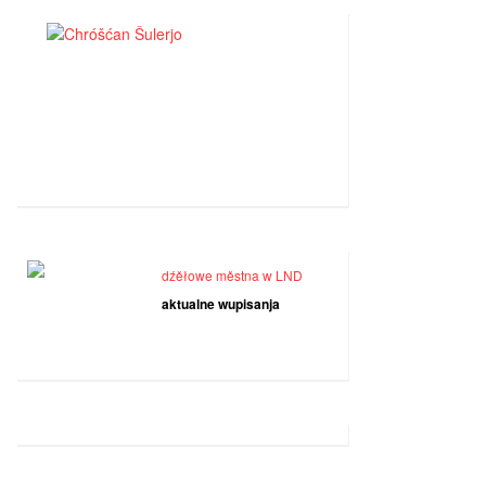
dźěłowe městna w LND
aktualne wupisanja