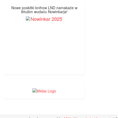
Nowe poskitki knihow LND namakaće w
lětušim wudaću Nowinkarja!