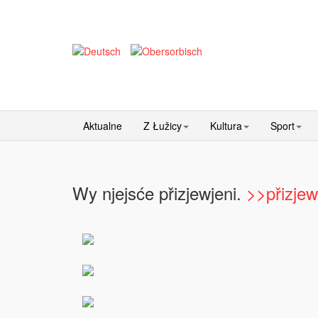
Aktualne
Z Łužicy
Kultura
Sport
Wy njejsće přizjewjeni.
>>přizjew