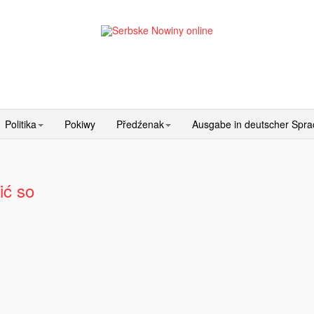
Politika
Pokiwy
Předźenak
Ausgabe in deutscher Spr
ić so