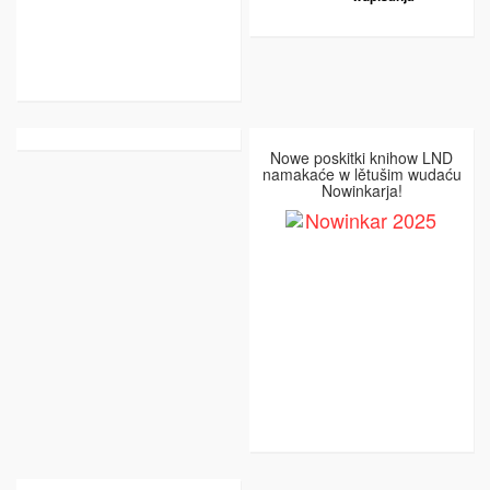
Nowe poskitki knihow LND
namakaće w lětušim wudaću
Nowinkarja!