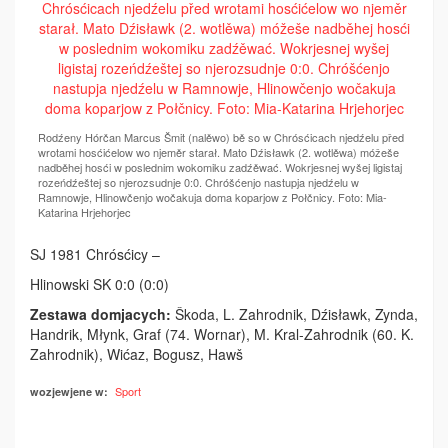
Rodźeny Hórčan Marcus Šmit (nalěwo) bě so w Chrósćicach njedźelu před
wrotami hosćićelow wo njeměr starał. Mato Dźisławk (2. wotlěwa) móžeše
nadběhej hosći w poslednim wokomiku zadźěwać. Wokrjesnej wyšej ligistaj
rozeńdźeštej so njerozsudnje 0:0. Chróšćenjo nastupja njedźelu w
Ramnowje, Hlinowčenjo wočakuja doma koparjow z Połčnicy. Foto: Mia-
Katarina Hrjehorjec
SJ 1981 Chrósćicy –
Hlinowski SK 0:0 (0:0)
Zestawa domjacych:
Škoda, L. Zahrodnik, Dźisławk, Zynda,
Handrik, Młynk, Graf (74. Wornar), M. Kral-Zahrodnik (60. K.
Zahrodnik), Wićaz, Bogusz, Hawš
Sport
wozjewjene w: