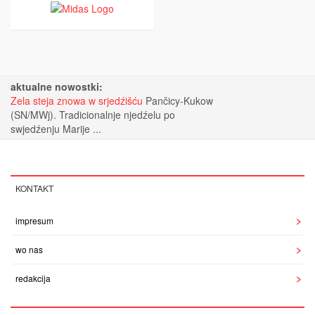
aktualne nowostki:
Zela steja znowa w srjedźišću
Pančicy-Kukow
(SN/MWj). Tradicionalnje njedźelu po
swjedźenju Marije ...
KONTAKT
impresum
wo nas
redakcija