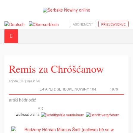
ABONEMENT
PŘIZJEWJENJE
Remis za Chróšćanow
srjeda, 03. junija 2026
E-PAPER:
SERBSKE NOWINY 104
1979
artikl hódnoćić
(0 )
wulkosć pisma