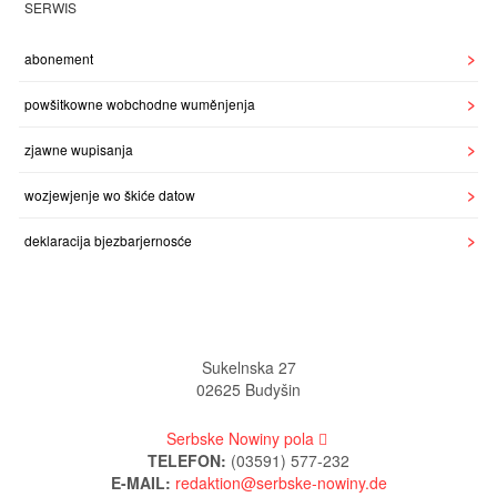
SERWIS
abonement
powšitkowne wobchodne wuměnjenja
zjawne wupisanja
wozjewjenje wo škiće datow
deklaracija bjezbarjernosće
Sukelnska 27
02625 Budyšin
Serbske Nowiny pola
TELEFON:
(03591) 577-232
E-MAIL: