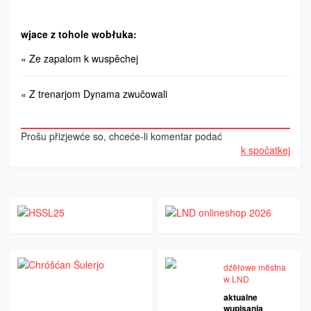
wjace z tohole wobłuka:
« Ze zapalom k wuspěchej
« Z trenarjom Dynama zwučowali
Prošu přizjewće so, chceće-li komentar podać
k spočatkej
dźěłowe městna
w LND
aktualne
wupisanja