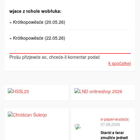
wjace z tohole wobłuka:
« Krótkopowěsće (20.05.26)
« Krótkopowěsće (22.05.26)
Prošu přizjewće so, chceće-li komentar podać
k spočatkej
e-paper-wudaće:
07.08.2026
Starši a farar
zmužiće jednali