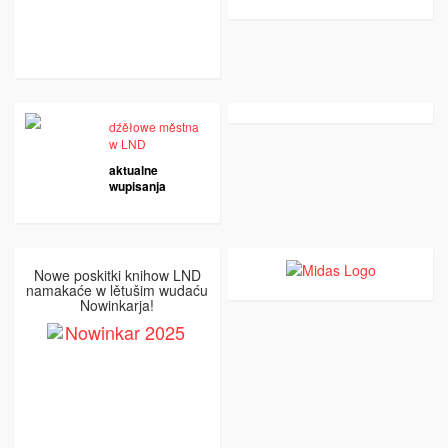
dźěłowe městna
w LND
aktualne
wupisanja
Nowe poskitki knihow LND
namakaće w lětušim wudaću
Nowinkarja!