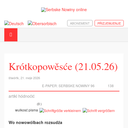
ABONEMENT
PŘIZJEWJENJE
Krótkopowěsće (21.05.26)
štwórtk, 21. meje 2026
E-PAPER:
SERBSKE NOWINY 96
138
artikl hódnoćić
(0 )
wulkosć pisma
Wo nowowólbach rozsudźa