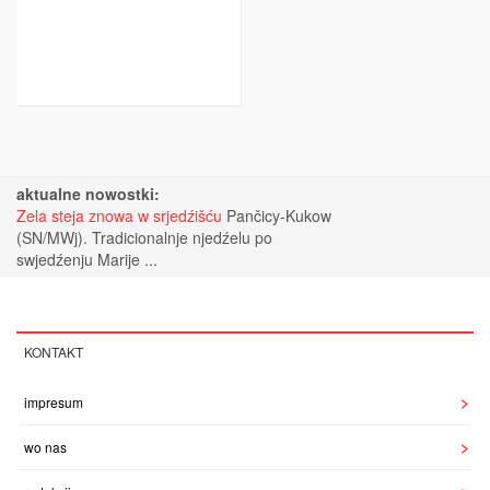
aktualne nowostki:
Zela steja znowa w srjedźišću
Pančicy-Kukow
(SN/MWj). Tradicionalnje njedźelu po
swjedźenju Marije ...
KONTAKT
impresum
wo nas