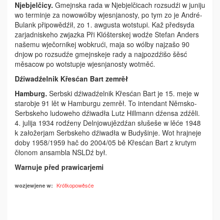
Njebjelčicy.
Gmejnska rada w Njebjelčicach rozsudźi w juniju
wo terminje za nowowólby wjesnjanosty, po tym zo je André­
Bulank připowědźił, zo 1. awgusta wotstupi. Kaž předsyda
zarjadniskeho zwjazka Při Klóšterskej wodźe Stefan Anders
našemu wječornikej wobkrući, maja so wólby najzašo 90
dnjow po rozsudźe gmejnskeje rady a najpozdźišo šěsć
měsacow po wotstupje wjesnjanosty wotměć.
Dźiwadźelnik Křesćan Bart zemrěł
Hamburg.
Serbski dźiwadźelnik Křesćan Bart je 15. meje w
starobje 91 lět w Hamburgu zemrěł. To intendant Němsko-
Serbskeho ludoweho dźiwadła Lutz Hillmann dźensa zdźěli.
4. julija 1934 rodźeny Delnjowujězdźan słušeše w lěće 1948
k załožerjam Serbskeho dźiwadła w Budyšinje. Wot hrajneje
doby 1958/1959 hač do 2004/05 bě Křesćan Bart z krutym
čłonom ansambla NSLDź był.
Warnuje před prawicarjemi
Krótkopowěsće
wozjewjene w: