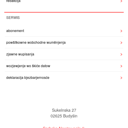
redakcija
SERWIS
abonement
powšitkowne wobchodne wuměnjenja
zjawne wupisanja
wozjewjenje wo škiće datow
deklaracija bjezbarjernosće
Sukelnska 27
02625 Budyšin