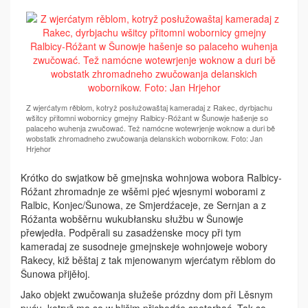
Z wjerćatym rěblom, kotryž posłužowaštaj kameradaj z Rakec, dyrbjachu
wšitcy přitomni wobornicy gmejny Ralbicy-Róžant w Šunowje hašenje so
palaceho wuhenja zwučować. Tež namócne wotewrjenje woknow a duri bě
wobstatk zhromadneho zwučowanja delanskich wobornikow. Foto: Jan
Hrjehor
Krótko do swjatkow bě gmejnska wohnjowa wobora Ralbicy-
Róžant zhromadnje ze wšěmi pjeć wjesnymi woborami z
Ralbic, Konjec/Šunowa, ze Smjerdźaceje, ze Sernjan a z
Róžanta wobšěrnu wukubłansku słužbu w Šunowje
přewjedła. Podpěrali su zasadźenske mocy při tym
kameradaj ze susodneje gmejnskeje wohnjoweje wobory
Rakecy, kiž běštaj z tak mjenowanym wjerćatym rěblom do
Šunowa přijěłoj.
Jako objekt zwučowanja słužeše prózdny dom při Lěsnym