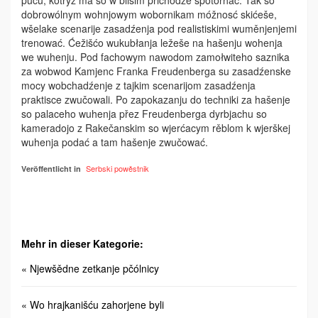
puću, kotryž ma so w blišim přichodźe spotorhać. Tak so
dobrowólnym wohnjowym wobornikam móžnosć skićeše,
wšelake scenarije zasadźenja pod realistiskimi wuměnjenjemi
trenować. Ćežišćo wukubłanja ležeše na hašenju wohenja
we wuhenju. Pod fachowym nawodom zamołwiteho saznika
za wobwod Kamjenc Franka Freudenberga su zasadźenske
mocy wobchadźenje z tajkim scenarijom zasadźenja
praktisce zwučowali. Po zapokazanju do techniki za hašenje
so palaceho wuhenja přez Freudenberga dyrbjachu so
kameradojo z Rakečanskim so wjer­ćacym rěblom k wjerškej
wuhenja podać a tam hašenje zwučować.
Serbski powěstnik
Veröffentlicht in
Mehr in dieser Kategorie:
« Njewšědne zetkanje pčólnicy
« Wo hrajkanišću zahorjene byli