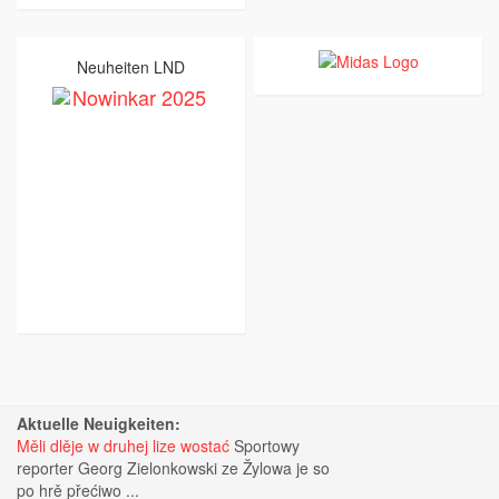
Neuheiten LND
Aktuelle Neuigkeiten:
Měli dlěje w druhej lize wostać
Sportowy
reporter Georg Zielonkowski ze Žylowa je so
po hrě přećiwo ...