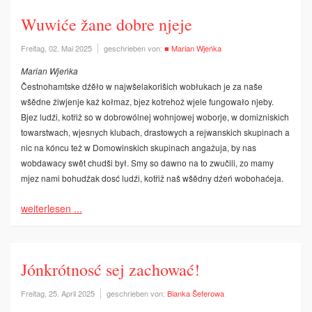
Wuwiće žane dobre njeje
Freitag, 02. Mai 2025
geschrieben von:
■ Marian Wjeńka
Marian Wjeńka
Čestnohamtske dźěło w najwšelakorišich wobłukach je za naše
wšědne žiwjenje kaž kołmaz, bjez kotrehož wjele fun­gowało njeby.
Bjez ludźi, kotřiž so w dobrowólnej wohnjowej woborje, w domizniskich
towarstwach, wjesnych klubach, drastowych a rejwanskich skupinach a
nic na kóncu tež w Domowinskich skupinach angažuja, by nas
wobdawacy swět chudši był. Smy so dawno na to zwučili, zo mamy
mjez nami bohudźak dosć ludźi, kotřiž naš wšědny dźeń wobohaćeja.
weiterlesen ...
Jónkrótnosć sej zachować!
Freitag, 25. April 2025
geschrieben von:
Bianka Šeferowa