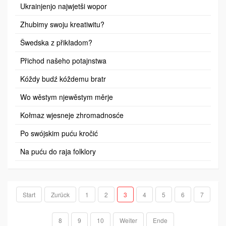
Ukrainjenjo najwjetši wopor
Zhubimy swoju kreatiwitu?
Šwedska z přikładom?
Přichod našeho potajnstwa
Kóždy budź kóždemu bratr
Wo wěstym njewěstym měrje
Kołmaz wjesneje zhromadnosće
Po swójskim puću kročić
Na puću do raja folklory
Start
Zurück
1
2
3
4
5
6
7
8
9
10
Weiter
Ende