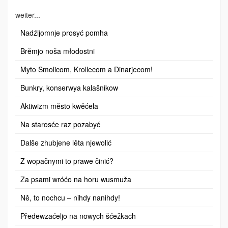
weiter...
Nadźijomnje prosyć pomha
Brěmjo noša młodostni
Myto Smolicom, Krollecom a Dinarjecom!
Bunkry, konserwya kalašnikow
Aktiwizm město kwěćela
Na starosće raz pozabyć
Dalše zhubjene lěta njewolić
Z wopačnymi to prawe činić?
Za psami wróćo na horu wusmuža
Ně, to nochcu – nihdy nanihdy!
Předewzaćeljo na nowych šćežkach