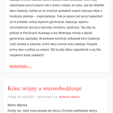
njepřinjese jenož pisane łuki a dobru naladu ze sobu, ale tež lětstotki
staru tradiciju, kotraž so w mnohich serbskich wsach dźensa hišće z
hordosću pěstuje – mejemjetanje. Tute je wjace hač jenož swjedźeń:
Je to podawk, kotryž wjacore generacije zwjazuje, wjesnu
zhromadnosć skruća a tamnišu młodźinu zjednoća. Tak stej na
přikład w Pančicach-Kukowje a we Wotrowje młoda a starša
generacija zapřijatej. W serbskej kónčinje zetkawaš kónc tydźenja
ludźi zbliska a zdaloka, kotřiž stary nałožk sobu pěstuja. Kopaće
połny stan a wšitcy su wćipni: Štó budźe lětsa najspěšniši a sej titul
mejskeho krala zawěsći?
weiterlesen ...
Kónc wójny a wuswobodźenje
Freitag, 09. Mai 2025
geschrieben von:
■ Marko Wjeńka
Marko Wjeńka
Kóždy raz, hdyž moja wowka wo kóncu Druheje swětoweje wójny