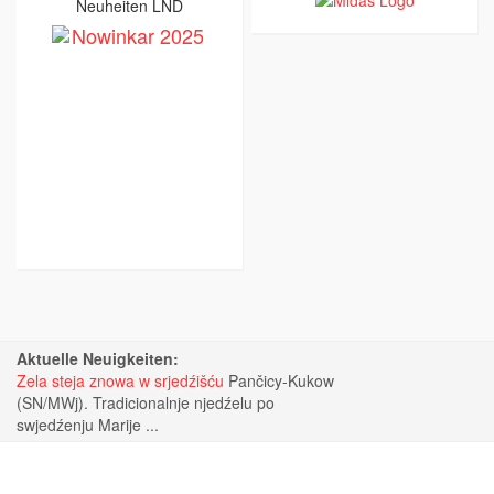
Neuheiten LND
Aktuelle Neuigkeiten:
Zela steja znowa w srjedźišću
Pančicy-Kukow
(SN/MWj). Tradicionalnje njedźelu po
swjedźenju Marije ...