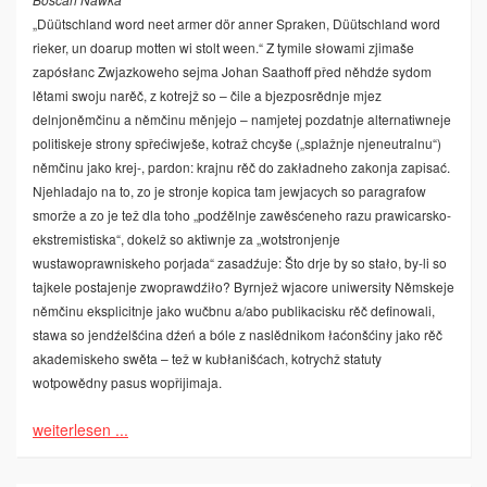
„Düütschland word neet armer dör anner Spraken, Düütschland word
rieker, un doarup motten wi stolt ween.“ Z tymile słowami zjimaše
zapósłanc Zwjazkoweho sejma Johan Saathoff před něhdźe sydom
lětami swoju narěč, z kotrejž so – čile a bjezposrědnje mjez
delnjoněmčinu a němčinu měnjejo – namjetej pozdatnje alternatiwneje
politiskeje strony spřećiwješe, kotraž chcyše („splažnje njeneutralnu“)
němčinu jako krej-, pardon: krajnu rěč do zakładneho zakonja zapisać.
Njehladajo na to, zo je stronje kopica tam jewjacych so paragrafow
smorže a zo je tež dla toho „podźělnje zawěsćeneho razu prawicarsko-
ekstremistiska“, dokelž so aktiwnje za „wotstronjenje
wustawoprawniskeho porjada“ zasadźuje: Što drje by so stało, by-li so
tajkele postajenje zwoprawdźiło? Byrnjež wjacore uniwersity Němskeje
němčinu eksplicitnje jako wučbnu a/abo publikacisku rěč definowali,
stawa so jendźelšćina dźeń a bóle z naslědnikom łaćonšćiny jako rěč
akademiskeho swěta – tež w kubłanišćach, kotrychž statuty
wotpowědny pasus wopřijimaja.
weiterlesen ...