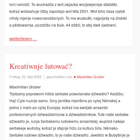
loni narodźi. To wuchadźa z wot zwjazka ­wozjewjeneje statistiki,
kotraž wobsahuje ličby započejo wot lěta 2001. Wot toho časa njebě
nihdy mjenje nowonarodźenych. To ma wuskutki, najprjedy na žłobiki
a pěstowarnje, pozdźišo na šule. 44 dźěći, to stej dwě rjadowni.
weiterlesen ...
Kreatiwnje lutować?
Freitag, 23. Mai 2025
geschrieben von:
■ Maximilian Gruber
Maximilian Gruber
Trjebamy poprawom hišće serbske powołanske dźiwadło? Kedźbu:
Haj! Cyle nuznje samo. Smy jenička mjeńšina po cyłej Němskej a
jedna z mało po cyłej Europje, kotraž ma swójski ansambl
profesionalnych dźiwadźelnicow a dźiwadźelnikow. Tute naše serbske
dźiwadło je, runja Serbskemu ludowemu ansamblej, wupłód našeje
serbskeje wutroby, kotraž je stajnje hižo za kulturu biła. Němsko-
Serbske
ludowe dźiwadło, to je naše dźiwadło. Jewišćo w Budyšinje je