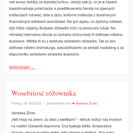
naš wuraz žedźby za wysokej kulturu. Jasnje pak je, zo je w časach
towaršnostneje polarizacije a powšitkowneho trenda na zjawnych
institucijach lutować, dale a ćežo, kulturne institucije z dosahacymi
financielnymi srědkami wuhotować. Na tym dypku, zo dyrbimy lutować,
drje hišće njejsmy, Budyske dźiwadło hižo na personalu lutuje: Na
němskej internetnej stronje su tuchwilu dohromady tři dźěłowe městna
wupisane. Wšitke tři su z wobłuka serbskeho dźiwadła. Tak su tam
dźěłowe městno dramaturga, sobudźěłaćerki za serbski marketing a za
disponentku serbskeho dźiwadła wupisane.
weiterlesen ...
Wosebitosć róžownika
Freitag, 16. Mai 2025
geschrieben von:
■ Vanessa Žurec
Vanessa Žurec
„Nět meja na zeleni, so debi z kwětkami“ – kěrluš, kotryž nas hnydom
na nalětni róžownik dopomina. Dny bywaja dlěše, temperatury
stupaja, słónco husćišo swěći, wša přiroda rozkćěwa. Tola meja