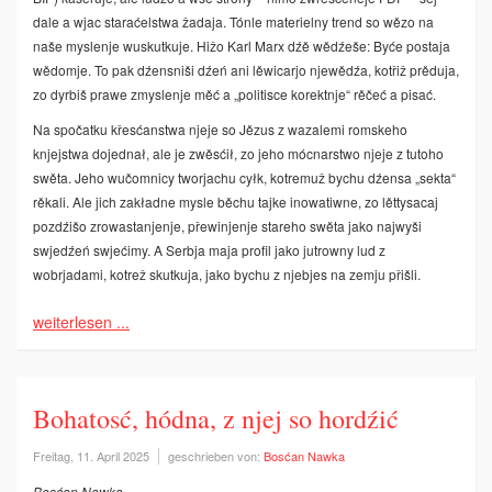
dale a wjac staraćelstwa žadaja. Tónle materielny trend so wězo na
naše myslenje wuskutkuje. Hižo Karl Marx dźě wědźeše: Byće postaja
wědomje. To pak dźensniši dźeń ani lěwicarjo njewědźa, kotřiž prěduja,
zo dyrbiš prawe zmyslenje měć a „politisce korektnje“ rěčeć a pisać.
Na spočatku křesćanstwa njeje so Jězus z wazalemi romskeho
knjejstwa dojednał, ale je zwěsćił, zo jeho mócnarstwo njeje z tutoho
swěta. Jeho wučomnicy tworjachu cyłk, kotremuž bychu dźensa „sekta“
rěkali. Ale jich zakładne mysle běchu tajke inowatiwne, zo lěttysacaj
pozdźišo zrowastanjenje, přewinjenje stareho swěta jako najwyši
swjedźeń swjećimy. A Serbja maja profil jako jutrowny lud z
wobrjadami, kotrež skutkuja, jako bychu z njebjes na zemju přišli.
weiterlesen ...
Bohatosć, hódna, z njej so hordźić
Freitag, 11. April 2025
geschrieben von:
Bosćan Nawka
Bosćan Nawka