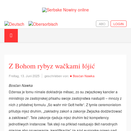
ABO
LOGIN
Z Bohom rybyz wačkami łójić
Freitag, 13. Juni 2025
geschrieben von:
■ Bosćan Nawka
Bosćan Nawka
Dźensa je tomu nimale dokładnje měsac, zo su zwjazkowy kancler a
ministrojo ze zastojnskej přisahu swoje zastojnstwa nastupili – mnozy z
nich z přidatnej formulu „So wahr mir Gott helfe“. Z tymle ceremonielom
přilubja mjez druhim, „zakładny zakoń a zakonje Zwjazka dodźeržować
a zakitować“. Tele zakonje rjaduja mjez druhim tež kompetency
jednotliwych instancow. Tak steji na přikład nastupajo škit narodnych
mjezow abo pruwowanje „kwalifikacije“ za azyl europske prawo nad