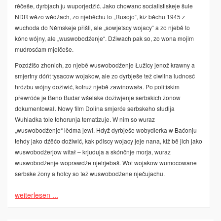
rěčeše, dyrbjach ju wuporjedźić. Jako chowanc socialistiskeje šule
NDR wězo wědźach, zo njeběchu to „Rusojo“, kiž běchu 1945 z
wuchoda do Němskeje přišli, ale „sowjetscy wojacy“ a zo njebě to
kónc wójny, ale „wuswobodźenje“. Dźiwach pak so, zo wona mojim
mudrosćam mjelčeše.
Pozdźišo zhonich, zo njebě wuswobodźenje Łužicy jenož krawny a
smjertny dóńt tysacow wojakow, ale zo dyrbješe tež ciwilna ludnosć
hrózbu wójny dožiwić, kotruž njebě zawinowała. Po politiskim
přewróće je Beno Budar wšelake dožiwjenje serbskich žonow
dokumentował. Nowy film Dolina smjerće serbskeho studija
Wuhladka tole tohorunja tematizuje. W nim so wuraz
„wuswobodźenje“ lědma jewi. Hdyž dyrbješe wobydlerka w Baćonju
tehdy jako dźěćo dožiwić, kak pólscy wojacy jeje nana, kiž bě jich jako
wuswobodźerjow witał – krjuduja a skónčnje morja, wuraz
wuswobodźenje woprawdźe njetrjebaš. Wot wojakow wumocowane
serbske žony a holcy so tež wuswobodźene nječujachu.
weiterlesen ...