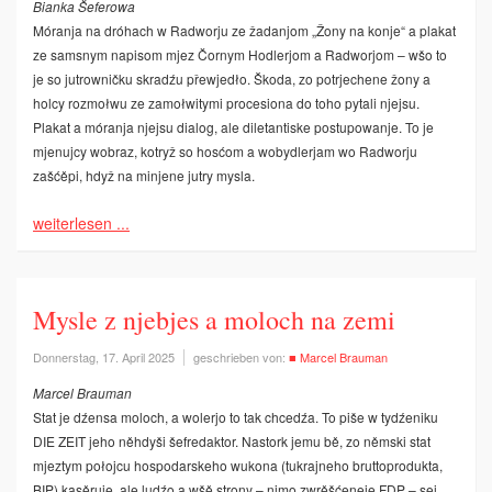
Bianka Šeferowa
Móranja na dróhach w Radworju ze žadanjom „Žony na konje“ a plakat
ze samsnym napisom mjez Čornym Hodlerjom a Radworjom – wšo to
je so jutrowničku skradźu přewjedło. Škoda, zo po­trjechene žony a
holcy rozmołwu ze zamołwitymi procesiona do toho pytali njejsu.
Plakat a móranja njejsu dialog, ale diletantiske postupowanje. To je
mjenujcy wobraz, kotryž so hosćom a wobydlerjam wo Radworju
zašćěpi, hdyž na minjene jutry mysla.
weiterlesen ...
Mysle z njebjes a moloch na zemi
Donnerstag, 17. April 2025
geschrieben von:
■ Marcel Brauman
Marcel Brauman
Stat je dźensa moloch, a wolerjo to tak chcedźa. To piše w tydźeniku
DIE ZEIT jeho něhdyši šefredaktor. Nastork jemu bě, zo němski stat
mjeztym połojcu hospodarskeho wukona (tukrajneho bruttoprodukta,
BIP) kasěruje, ale ludźo a wšě strony – nimo zwrěšćeneje FDP – sej