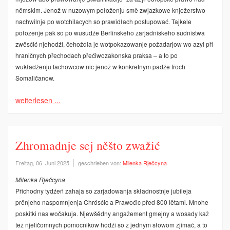
němskim. Jenož w nuzowym połoženju smě zwjazkowe knježerstwo
nachwilnje po wotchilacych so prawidłach postupować. Tajkele
połoženje pak so po wusudźe Berlinskeho zarjadniskeho sudnistwa
zwěsćić njehodźi, čehoždla je wotpokazowanje požadarjow wo azyl při
hraničnych přechodach přećiwozakonska praksa – a to po
wukładźenju fachowcow nic jenož w konkretnym padźe třoch
Somaličanow.
weiterlesen ...
Zhromadnje sej něšto zwažić
Freitag, 06. Juni 2025
geschrieben von:
Milenka Rječcyna
Milenka Rječcyna
Přichodny tydźeń zahaja so zarjadowanja składnostnje jubileja
prěnjeho naspomnjenja Chrósćic a Prawoćic před 800 lětami. Mnohe
poskitki nas wočakuja. Njewšědny angažement gmejny a wosady kaž
tež njeličomnych pomocnikow hodźi so z jednym słowom zjimać, a to