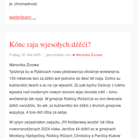
je: zhromadnosć.
weiterlesen ...
Kónc raja wjesołych dźěći?
Freitag, 30. Mai 2025
geschrieben von:
■ Weronika Žurowa
Weronika Žurowa
Tydźenja bu w Ralbicach nowa pěstowarnja oficialnje wotewrjena.
155 městnow tam za dźěći wot jednoho do šěsć lět maja. Dołho su
kubłanišćo twarili a so na nje wjeselili. Zo pak bychu Delenjo z luteho
wjesela nad modernym nowym domom wjac dorosta měli – tomu
wočiwidnje tak njeje. W gmejnje Ralbicy-Róžant je so loni dwanaće
dźěći narodźiło. So wě, zo kubłanišćo tež dźěći z druhich gmejnow
wopytuja. A tola rěči ličba za sebje.
W cyłym zarjadniskim zwjazku „Při Klóšterskej wodźe“ bě ličba
nowonarodźenych 2024 niska. Jeničce 44 dźěći so w gmejnach
Worklecy, Njebjelčicy, Ralbicy-Róžant, Chrósćicy a Pančicy-Kukow