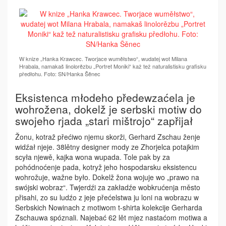
W knize „Hanka Krawcec. Tworjace wuměłstwo“, wudatej wot Milana
Hrabala, namakaš linolorězbu „Portret Moniki“ kaž tež naturalistisku grafisku
předłohu. Foto: SN/Hanka Šěnec
Eksistenca młodeho předewzaćela je
wohrožena, dokelž je serbski motiw do
swojeho rjada „stari mištrojo“ zapřijał
Žonu, kotraž přećiwo njemu skorži, Gerhard Zschau ženje
widźał njeje. 38lětny designer mody ze Zhorjelca potajkim
scyła njewě, kajka wona wupada. Tole pak by za
pohódnoćenje pada, kotryž jeho hospodarsku eksistencu
wohrožuje, wažne było. Dokelž žona wojuje wo „prawo na
swójski wobraz“. Twjerdźi za zakładźe wobkrućenja město
přisahi, zo su ­ludźo z jeje přećelstwa ju loni na wo­brazu w
Serbskich Nowinach z motiwom t-shirta kolekcije Gerharda
Zschauwa spóznali. Najebać 62 lět mjez nastaćom motiwa a