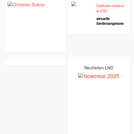
Dźěłowe městna
w LND
aktuelle
Stellenangebote
Neuheiten LND