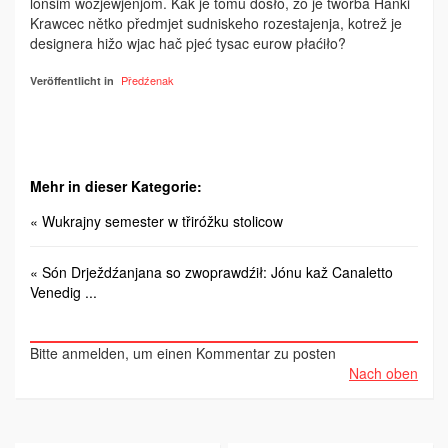
lońšim wozjewjenjom. Kak je tomu dóšło, zo je twórba Hanki
Krawcec nětko předmjet sudniskeho rozestajenja, kotrež je
designera hižo wjac hač pjeć tysac eurow płaćiło?
Předźenak
Veröffentlicht in
Mehr in dieser Kategorie:
« Wukrajny semester w třiróžku stolicow
« Són Drježdźanjana so zwoprawdźił: Jónu kaž Canaletto
Venedig ...
Bitte anmelden, um einen Kommentar zu posten
Nach oben