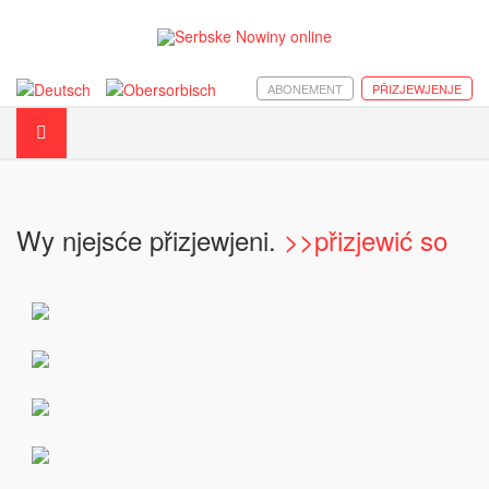
ABONEMENT
PŘIZJEWJENJE
Wy njejsće přizjewjeni.
>>přizjewić so