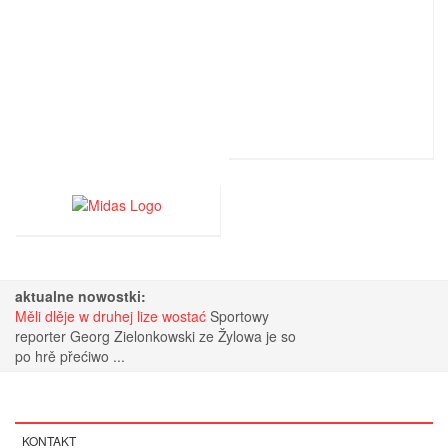
aktualne nowostki:
Měli dlěje w druhej lize wostać
Sportowy
reporter Georg Zielonkowski ze Žylowa je so
po hrě přećiwo ...
KONTAKT