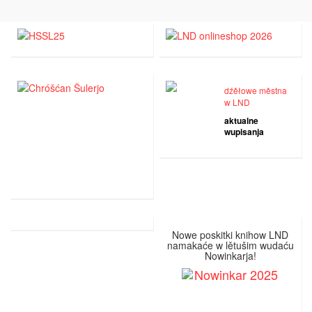
dźěłowe městna
w LND
aktualne
wupisanja
Nowe poskitki knihow LND
namakaće w lětušim wudaću
Nowinkarja!