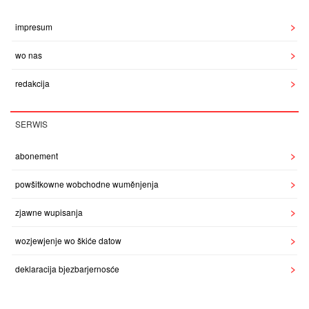
impresum
wo nas
redakcija
SERWIS
abonement
powšitkowne wobchodne wuměnjenja
zjawne wupisanja
wozjewjenje wo škiće datow
deklaracija bjezbarjernosće