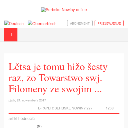
ABONEMENT
PŘIZJEWJENJE
Lětsa je tomu hižo šesty
raz, zo Towarstwo swj.
Filomeny ze swojim ...
pjatk, 24. nowembera 2017
E-PAPER:
SERBSKE NOWINY 227
1268
artikl hódnoćić
(0 )