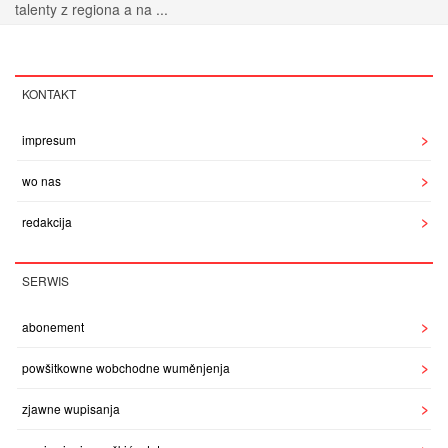
talenty z regiona a na ...
KONTAKT
impresum
wo nas
redakcija
SERWIS
abonement
powšitkowne wobchodne wuměnjenja
zjawne wupisanja