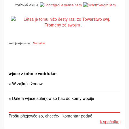
wulkosć pisma
Socialne
wozjewjene w:
wjace z tohole wobłuka:
« W zajimje žonow
« Dale a wjace šulerjow so hač do komy wopije
Prošu přizjewće so, chceće-li komentar podać
k spočatkej