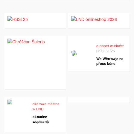
e-paper-wudaće:
06.08.2026
We Wětrowje na
přeco kónc
dźěłowe městna
w LND
aktualne
wupisanja