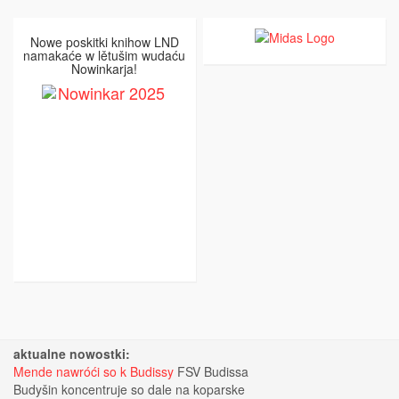
Nowe poskitki knihow LND
namakaće w lětušim wudaću
Nowinkarja!
aktualne nowostki:
Mende nawróći so k Budissy
FSV Budissa
Budyšin koncentruje so dale na koparske