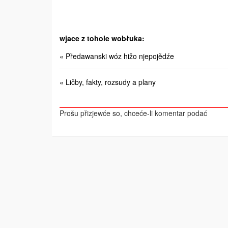
wjace z tohole wobłuka:
« Předawanski wóz hižo njepojědźe
« Ličby, fakty, rozsudy a plany
Prošu přizjewće so, chceće-li komentar podać