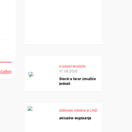
e-paper-wudaće:
čatkej
07.08.2026
Starši a farar zmužiće
jednali
dźěłowe městna w LND
aktualne wupisanja