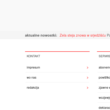
aktualne nowostki:
Zela steja znowa w srjedźišću
Pa
KONTAKT
SERWI
impresum
abonem
wo nas
powšitk
redakcija
zjawne 
wozjewj
deklarac