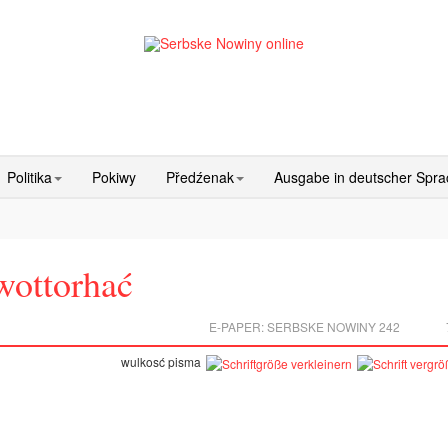
Politika
Pokiwy
Předźenak
Ausgabe in deutscher Spr
wottorhać
E-PAPER:
SERBSKE NOWINY 242
wulkosć pisma