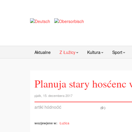
Aktualne
Z Łužicy
Kultura
Sport
Planuja stary hosćenc 
pjatk, 15. decembera 2017
artikl hódnoćić
(0 )
Łužica
wozjewjene w: