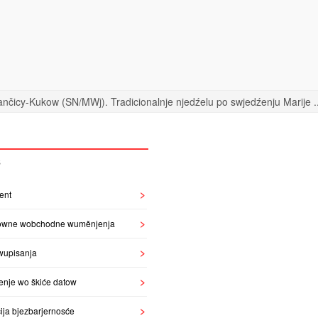
nčicy-Kukow (SN/MWj). Tradicionalnje njedźelu po swjedźenju Marije ..
S
ent
owne wobchodne wuměnjenja
wupisanja
enje wo škiće datow
ija bjezbarjernosće