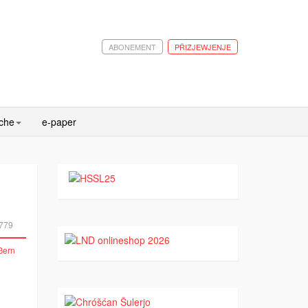
ABONEMENT
PŘIZJEWJENJE
ache
e-paper
779