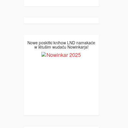
Nowe poskitki knihow LND namakaće
w lětušim wudaću Nowinkarja!