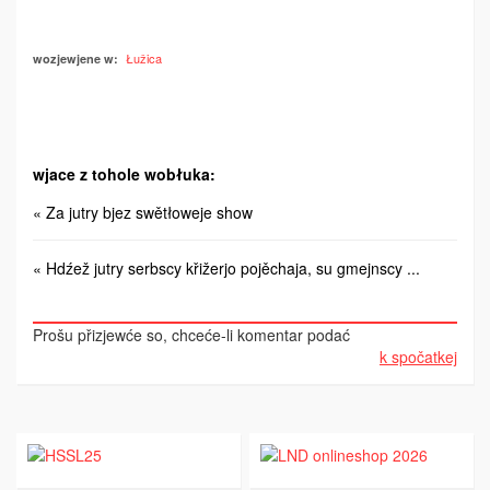
Łužica
wozjewjene w:
wjace z tohole wobłuka:
« Za jutry bjez swětłoweje show
« Hdźež jutry serbscy křižerjo pojěchaja, su gmejnscy ...
Prošu přizjewće so, chceće-li komentar podać
k spočatkej