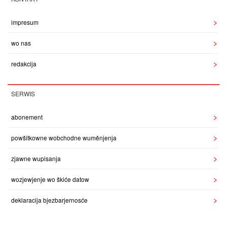
impresum
wo nas
redakcija
SERWIS
abonement
powšitkowne wobchodne wuměnjenja
zjawne wupisanja
wozjewjenje wo škiće datow
deklaracija bjezbarjernosće