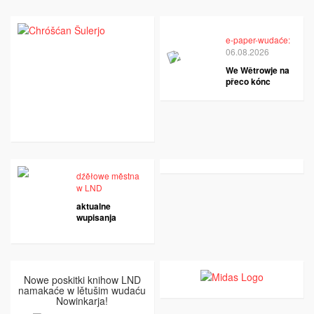
e-paper-wudaće:
06.08.2026
We Wětrowje na
přeco kónc
dźěłowe městna
w LND
aktualne
wupisanja
Nowe poskitki knihow LND
namakaće w lětušim wudaću
Nowinkarja!