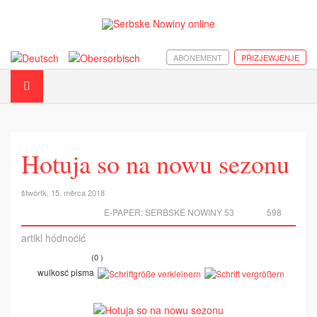
ABONEMENT
PŘIZJEWJENJE
Hotuja so na nowu sezonu
štwórtk, 15. měrca 2018
E-PAPER:
SERBSKE NOWINY 53
598
artikl hódnoćić
(0 )
wulkosć pisma