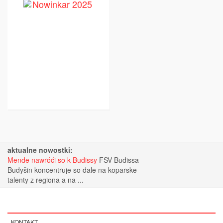
aktualne nowostki:
Mende nawróći so k Budissy
FSV Budissa
Budyšin koncentruje so dale na koparske
talenty z regiona a na ...
KONTAKT