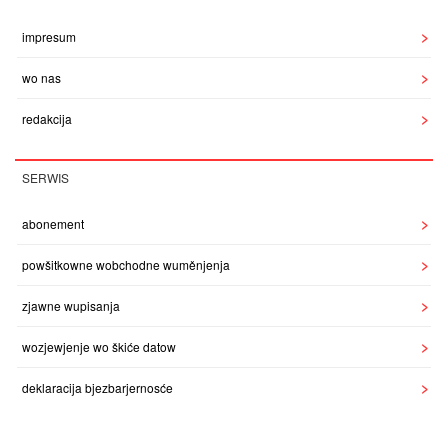
impresum
wo nas
redakcija
SERWIS
abonement
powšitkowne wobchodne wuměnjenja
zjawne wupisanja
wozjewjenje wo škiće datow
deklaracija bjezbarjernosće