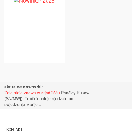
aktualne nowostki:
Zela steja znowa w srjedźišću
Pančicy-Kukow
(SN/MWj). Tradicionalnje njedźelu po
swjedźenju Marije ...
KONTAKT