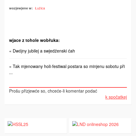
Łužica
wozjewjene w:
wjace z tohole wobłuka:
« Dwójny jubilej a swjedźenski ćah
« Tak mjenowany holi-festiwal postara so minjenu sobotu při
...
Prošu přizjewće so, chceće-li komentar podać
k spočatkej