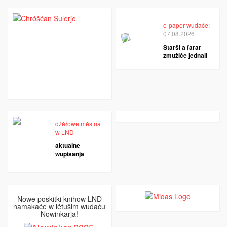
e-paper-wudaće:
07.08.2026
Starši a farar
zmužiće jednali
dźěłowe městna
w LND
aktualne
wupisanja
Nowe poskitki knihow LND
namakaće w lětušim wudaću
Nowinkarja!