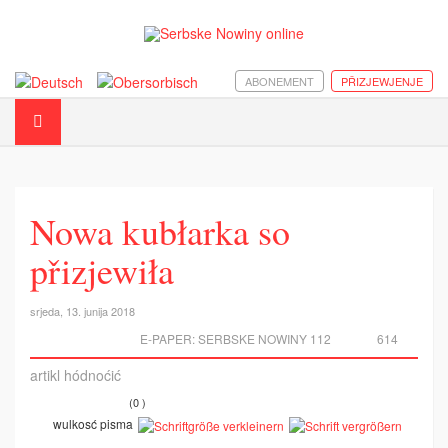
ABONEMENT
PŘIZJEWJENJE
Nowa kubłarka so
přizjewiła
srjeda, 13. junija 2018
E-PAPER:
SERBSKE NOWINY 112
614
artikl hódnoćić
(0 )
wulkosć pisma