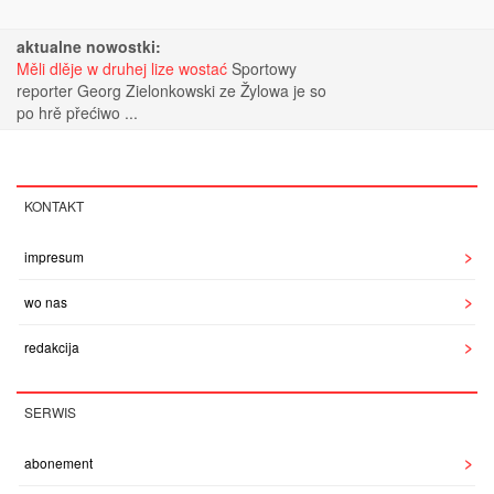
aktualne nowostki:
Měli dlěje w druhej lize wostać
Sportowy
reporter Georg Zielonkowski ze Žylowa je so
po hrě přećiwo ...
KONTAKT
impresum
wo nas
redakcija
SERWIS
abonement