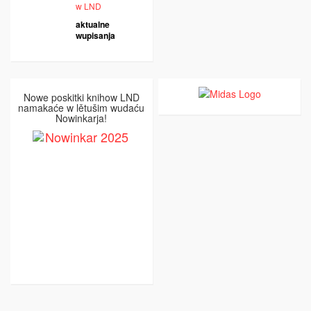
w LND
aktualne
wupisanja
Nowe poskitki knihow LND
namakaće w lětušim wudaću
Nowinkarja!