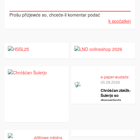
Prošu přizjewće so, chceće-li komentar podać
k spočatkej
e-paper-wudaće:
05.08.2026
Chróšćan zběžk:
Šulerjo so
dopominaja
dźěłowe městna