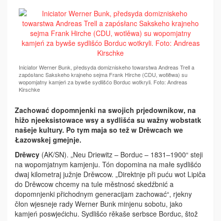
Iniciator Werner Bunk, předsyda domizniskeho towarstwa Andreas Trell a
zapósłanc Sakskeho krajneho sejma Frank Hirche (CDU, wotlěwa) su
wopomjatny kamjeń za bywše sydlišćo Borduc wotkryli. Foto: Andreas
Kirschke
Zachować dopomnjenki na swojich prjedownikow, na
hižo njeeksistowace wsy a sydlišća su wažny wobstatk
našeje kultury. Po tym maja so tež w Drěwcach we
Łazowskej gmejnje.
Drěwcy
(AK/SN). „Neu Driewitz – Borduc – 1831–1900“ steji
na wopomjatnym kamjenju. Tón dopomina na małe sydlišćo
dwaj kilometraj južnje Drěwcow. „Direktnje při puću wot Lipiča
do Drěwcow chcemy na tule městnosć skedźbnić a
dopomnjenki přichodnym generacijam zachować“, rjekny
čłon wjesneje rady Werner Bunk minjenu sobotu, jako
kamjeń poswjećichu. Sydlišćo rěkaše serbsce Borduc, štož