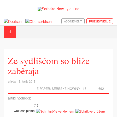
ABONEMENT
PŘIZJEWJENJE
Ze sydlišćom so bliže
zaběraja
srjeda, 19. junija 2019
E-PAPER:
SERBSKE NOWINY 116
692
artikl hódnoćić
(0 )
wulkosć pisma