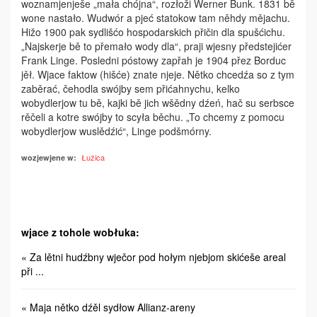
woznamjenješe „mała chójna“, rozłoži Werner Bunk. 1831 bě
wone nastało. Wudwór a pjeć statokow tam něhdy mějachu.
Hižo 1900 pak sydlišćo hospodarskich přičin dla spušćichu.
„Najskerje bě to přemało wody dla“, praji wjesny předstejićer
Frank Linge. Posledni póstowy zapřah je 1904 přez Borduc
jěł. Wjace faktow (hišće) znate njeje. Nětko chcedźa so z tym
zaběrać, čehodla swójby sem přićahnychu, kelko
wobydlerjow tu bě, kajki bě jich wšědny dźeń, hač su serbsce
rěčeli a kotre swójby to scyła běchu. „To chcemy z pomocu
wobydlerjow wuslědźić“, Linge podšmórny.
Łužica
wozjewjene w:
wjace z tohole wobłuka:
« Za lětni hudźbny wječor pod hołym njebjom skićeše areal
při ...
« Maja nětko dźěl sydłow Allianz-areny