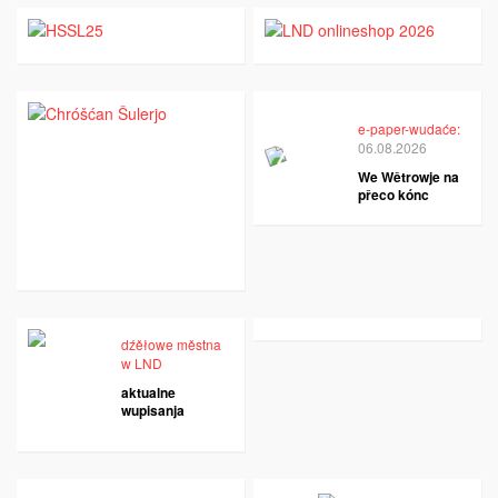
e-paper-wudaće:
06.08.2026
We Wětrowje na
přeco kónc
dźěłowe městna
w LND
aktualne
wupisanja