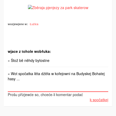
Łužica
wozjewjene w:
wjace z tohole wobłuka:
« Štož bě něhdy bytostne
« Wot spočatka lěta dźěła w kofejowni na Budyskej Bohatej
hasy ...
Prošu přizjewće so, chceće-li komentar podać
k spočatkej