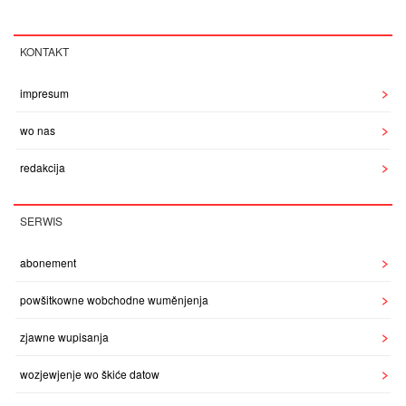
KONTAKT
impresum
wo nas
redakcija
SERWIS
abonement
powšitkowne wobchodne wuměnjenja
zjawne wupisanja
wozjewjenje wo škiće datow