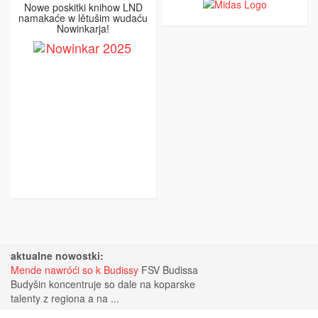
Nowe poskitki knihow LND
namakaće w lětušim wudaću
Nowinkarja!
aktualne nowostki:
Mende nawróći so k Budissy
FSV Budissa
Budyšin koncentruje so dale na koparske
talenty z regiona a na ...