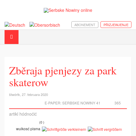
ABONEMENT
PŘIZJEWJENJE
Zběraja pjenjezy za park
skaterow
štwórtk, 27. februara 2020
E-PAPER:
SERBSKE NOWINY 41
365
artikl hódnoćić
(0 )
wulkosć pisma