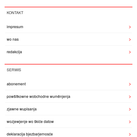
KONTAKT
impresum
wo nas
redakcija
SERWIS
abonement
powšitkowne wobchodne wuměnjenja
zjawne wupisanja
wozjewjenje wo škiće datow
deklaracija bjezbarjernosće