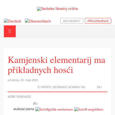
ABONEMENT
PŘIZJEWJENJE
Kamjenski elementarij ma
přikładnych hosći
póndźela, 25. meje 2020
E-PAPER:
SERBSKE NOWINY 99
391
artikl hódnoćić
(0 )
wulkosć pisma