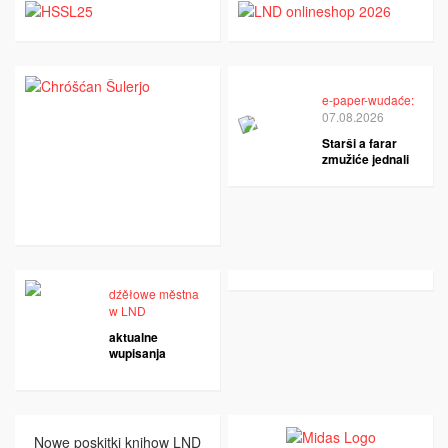
e-paper-wudaće:
07.08.2026
Starši a farar
zmužiće jednali
dźěłowe městna
w LND
aktualne
wupisanja
Nowe poskitki knihow LND