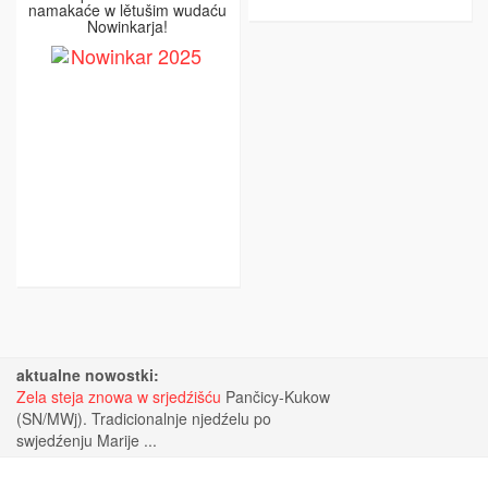
namakaće w lětušim wudaću
Nowinkarja!
aktualne nowostki:
Zela steja znowa w srjedźišću
Pančicy-Kukow
(SN/MWj). Tradicionalnje njedźelu po
swjedźenju Marije ...