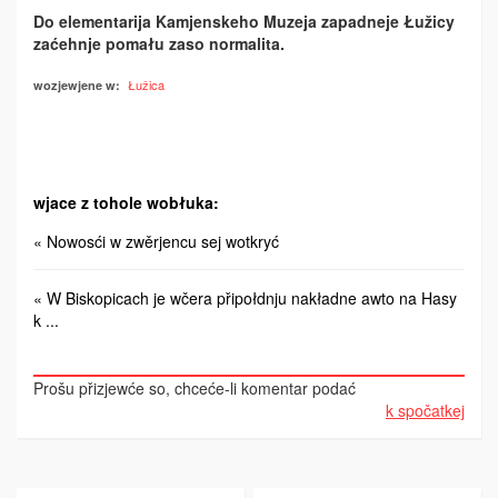
Do elementarija Kamjenskeho Muzeja zapadneje Łužicy
zaćehnje pomału zaso normalita.
Łužica
wozjewjene w:
wjace z tohole wobłuka:
« Nowosći w zwěrjencu sej wotkryć
« W Biskopicach je wčera připołdnju nakładne awto na Hasy
k ...
Prošu přizjewće so, chceće-li komentar podać
k spočatkej