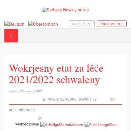
ABONEMENT
PŘIZJEWJENJE
Wokrjesny etat za lěće
2021/2022 schwaleny
wutora, 23. měrca 2021
E-PAPER:
SERBSKE NOWINY 57
307
artikl hódnoćić
(0 )
wulkosć pisma