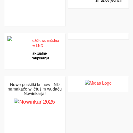
zmužiće jednali
dźěłowe městna
w LND
aktualne
wupisanja
Nowe poskitki knihow LND
namakaće w lětušim wudaću
Nowinkarja!