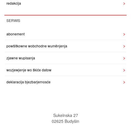
redakcija
SERWIS
abonement
powšitkowne wobchodne wuměnjenja
zjawne wupisanja
wozjewjenje wo škiće datow
deklaracija bjezbarjernosće
Sukelnska 27
02625 Budyšin