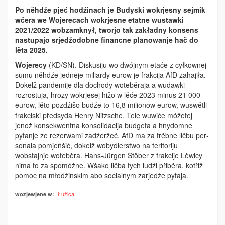
Po něhdźe pjeć hodźinach je Budyski wokrjesny sejmik
wčera we Wojerecach wokrjesne etatne wustawki
2021/2022 wobzamknył, tworjo tak zakładny konsens
nastupajo srjedźodobne financne planowanje hač do
lěta 2025.
Wojerecy
(KD/SN). Diskusiju wo dwójnym etaće z cyłkownej
sumu něhdźe jedneje miliardy eurow je frakcija AfD zahajiła.
Dokelž pandemije dla dochody wo­teběraja a wudawki
rozrostuja, hrozy wokrjesej hižo w lěće 2023 minus 21 000
eurow, lěto pozdźišo budźe to 16,8 milionow eurow, wuswětli
frakciski předsyda Henry Nitzsche. Tele wuwiće móžetej
jenož konsekwentna konsolidacija bud­geta a hnydomne
pytanje ze rezerwami zadźeržeć. AfD ma za trěbne ličbu per­
sonala pomjeńšić, dokelž wobydlerstwo ­na teritoriju
wobstajnje woteběra. Hans-Jürgen Stöber z frakcije Lěwicy
nima to za spomóžne. Wšako ličba tych ludźi přiběra, kotřiž
pomoc na młodźinskim abo socialnym zarjedźe pytaja.
Łužica
wozjewjene w: