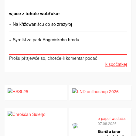
wjace z tohole wobłuka:
« Na křižowanišću do so zrazyłoj
« Syrotki za park Rogeńskeho hrodu
Prošu přizjewće so, chceće-li komentar podać
k spočatkej
e-paper-wudaće:
07.08.2026
Starši a farar