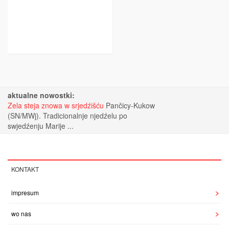
aktualne nowostki:
Zela steja znowa w srjedźišću
Pančicy-Kukow
(SN/MWj). Tradicionalnje njedźelu po
swjedźenju Marije ...
KONTAKT
impresum
wo nas