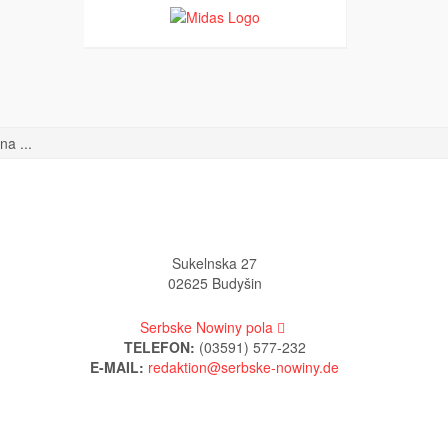
a ...
Sukelnska 27
02625 Budyšin
Serbske Nowiny pola
TELEFON:
(03591) 577-232
E-MAIL: