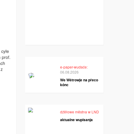
 cyłe
 prof.
ach
e-paper-wudaće:
 z
06.08.2026
We Wětrowje na přeco
kónc
dźěłowe městna w LND
aktualne wupisanja