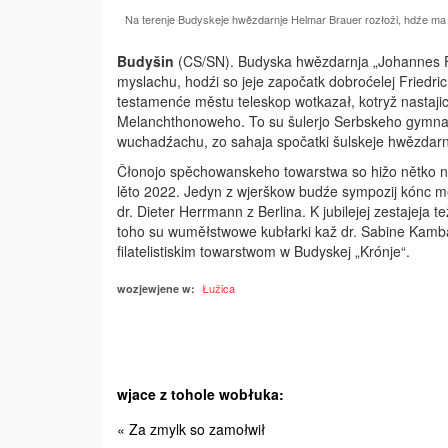
Na terenje Budyskeje hwězdarnje Helmar Brauer rozłoži, hdźe m
Budyšin
(CS/SN). Budyska hwězdarnja „Johannes Fr
myslachu, hodźi so jeje započatk dobroćelej Friedric
testamenće městu teleskop wotkazał, kotryž nastaj
Melanchthonoweho. To su šulerjo Serbskeho gymnazi
wuchadźachu, zo sahaja spočatki šulskeje hwězdarn
Čłonojo spěchowanskeho towarstwa so hižo nětko na j
lěto 2022. Jedyn z wjerškow budźe sympozij kónc me
dr. ­Dieter Herrmann z Berlina. K jubilejej zestaje
toho su wuměłstwowe kubłarki kaž dr. Sabine Kamb
filatelistiskim towarstwom w Budyskej „Krónje“.
Łužica
wozjewjene w:
wjace z tohole wobłuka:
« Za zmylk so zamołwił