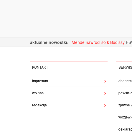
aktualne nowostki:
Mende nawróći so k Budissy
FSV
KONTAKT
SERWI
impresum
abonem
wo nas
powšitk
redakcija
zjawne 
wozjewj
deklarac