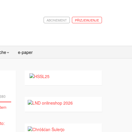
ABONEMENT
PŘIZJEWJENJE
ache
e-paper
380