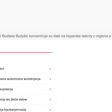
 Budissa Budyšin koncentruje so dale na koparske talenty z regiona a n
S
ent
owne wobchodne wuměnjenja
wupisanja
enje wo škiće datow
ija bjezbarjernosće