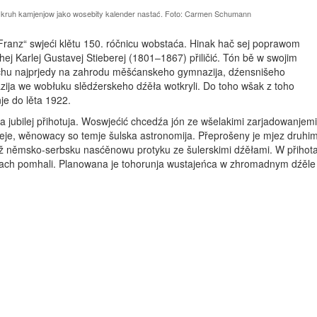
a kruh kamjenjow jako wosebity kalender nastać. Foto: Carmen Schumann
anz“ swjeći klětu 150. róčnicu wobstaća. Hinak hač sej poprawom
hej Karlej Gustavej Stieberej (1801–1867) přiličić. Tón bě w swojim
ichu najprjedy na zahrodu měšćanskeho gymnazija, dźens­nišeho
ja we wobłuku slědźerskeho dźěła wotkryli. Do toho wšak z toho
je do lěta 1922.
ubilej přihotuja. Wo­swjećić chcedźa jón ze wšelakimi za­rjadowanjemi
je, wěnowacy so temje šulska astronomija. Přeprošeny je mjez druhim
ja tež němsko-serbsku nasćěnowu protyku ze šulerskimi dźěłami. W přihot
ach pomhali. Planowana je tohorunja wustajeńca w zhromadnym dźěle