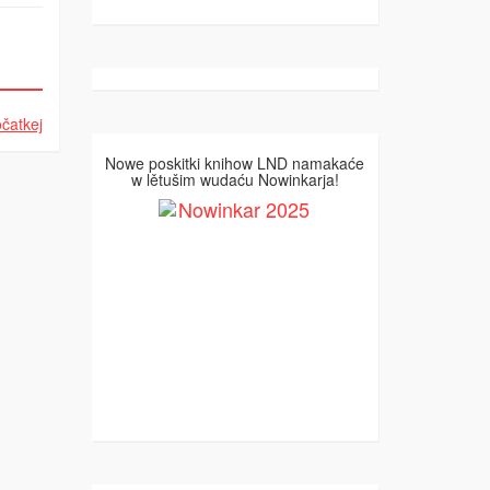
čatkej
Nowe poskitki knihow LND namakaće
w lětušim wudaću Nowinkarja!