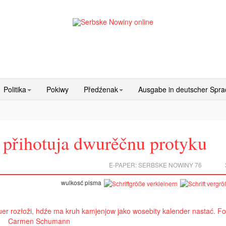
Politika
Pokiwy
Předźenak
Ausgabe in deutscher Spr
e přihotuja dwurěčnu protyku
E-PAPER:
SERBSKE NOWINY 76
wulkosć pisma