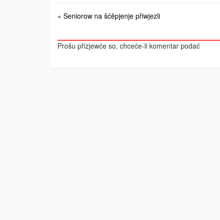
« Seniorow na šćěpjenje přiwjezli
Prošu přizjewće so, chceće-li komentar podać