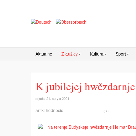
Aktualne
Z Łužicy
Kultura
Sport
K jubilejej hwězdarnj
srjeda, 21. apryla 2021
artikl hódnoćić
(0 )