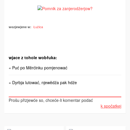
Łužica
wozjewjene w:
wjace z tohole wobłuka:
« Puć po Měrćinku pomjenować
« Dyrbja lutować, njewědźa pak hdźe
Prošu přizjewće so, chceće-li komentar podać
k spočatkej