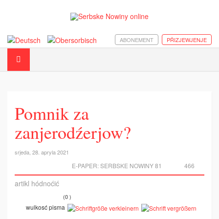
ABONEMENT
PŘIZJEWJENJE
Pomnik za
zanjerodźerjow?
srjeda, 28. apryla 2021
E-PAPER:
SERBSKE NOWINY 81
466
artikl hódnoćić
(0 )
wulkosć pisma