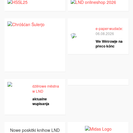
e-paper-wudaće:
06.08.2026
We Wětrowje na
přeco kónc
dźěłowe městna
w LND
aktualne
wupisanja
Nowe poskitki knihow LND