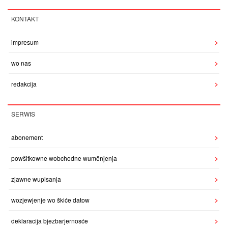
KONTAKT
impresum
wo nas
redakcija
SERWIS
abonement
powšitkowne wobchodne wuměnjenja
zjawne wupisanja
wozjewjenje wo škiće datow
deklaracija bjezbarjernosće