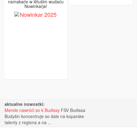
namakaće w lětušim wudaću
Nowinkarja!
aktualne nowostki:
Mende nawróći so k Budissy
FSV Budissa
Budyšin koncentruje so dale na koparske
talenty z regiona a na ...