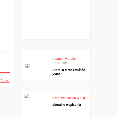
e-paper-wudaće:
07.08.2026
Starši a farar zmužiće
jednali
čatkej
dźěłowe městna w LND
aktualne wupisanja