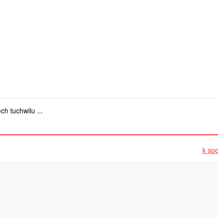
h tuchwilu ...
k spo