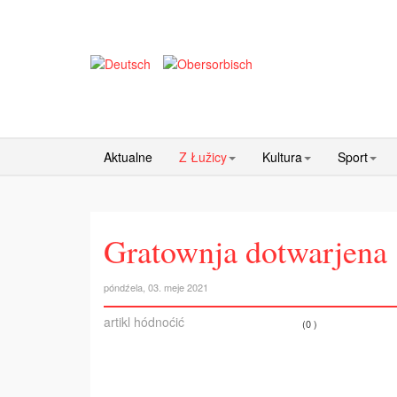
Aktualne
Z Łužicy
Kultura
Sport
Gratownja dotwarjena
póndźela, 03. meje 2021
artikl hódnoćić
(0 )