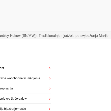
nčicy-Kukow (SN/MWj). Tradicionalnje njedźelu po swjedźenju Marije ..
S
ent
owne wobchodne wuměnjenja
wupisanja
enje wo škiće datow
ija bjezbarjernosće