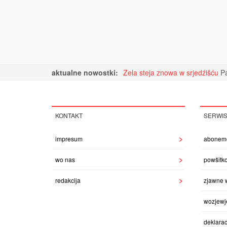
aktualne nowostki:
Zela steja znowa w srjedźišću
Pa
KONTAKT
SERWI
impresum
abonem
wo nas
powšitk
redakcija
zjawne 
wozjewj
deklarac