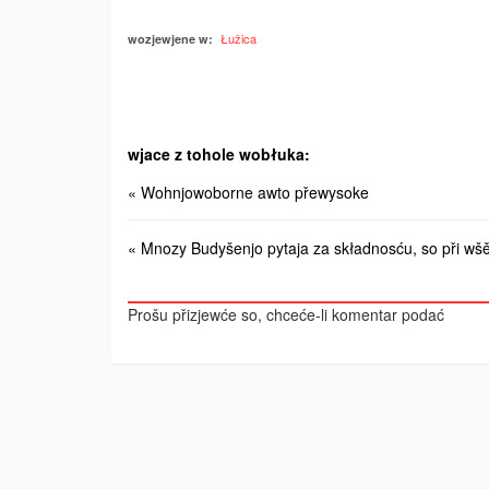
Łužica
wozjewjene w:
wjace z tohole wobłuka:
« Wohnjowoborne awto přewysoke
« Mnozy Budyšenjo pytaja za składnosću, so při wšěc
Prošu přizjewće so, chceće-li komentar podać