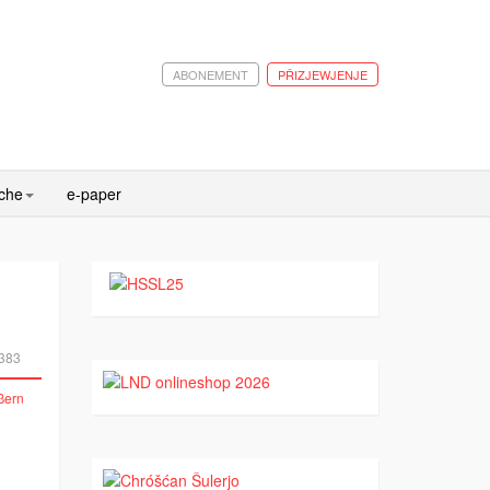
ABONEMENT
PŘIZJEWJENJE
ache
e-paper
383