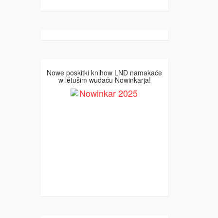
Nowe poskitki knihow LND namakaće
w lětušim wudaću Nowinkarja!