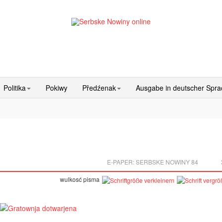
Politika
Pokiwy
Předźenak
Ausgabe in deutscher Spr
E-PAPER:
SERBSKE NOWINY 84
wulkosć pisma