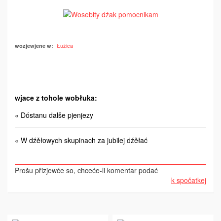
Łužica
wozjewjene w:
wjace z tohole wobłuka:
« Dóstanu dalše pjenjezy
« W dźěłowych skupinach za jubilej dźěłać
Prošu přizjewće so, chceće-li komentar podać
k spočatkej