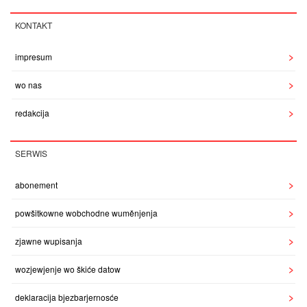
KONTAKT
impresum
wo nas
redakcija
SERWIS
abonement
powšitkowne wobchodne wuměnjenja
zjawne wupisanja
wozjewjenje wo škiće datow
deklaracija bjezbarjernosće