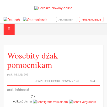
ABONEMENT
PŘIZJEWJENJE
Wosebity dźak
pomocnikam
pjatk, 02. julija 2021
E-PAPER:
SERBSKE NOWINY 126
324
artikl hódnoćić
(0 )
wulkosć pisma