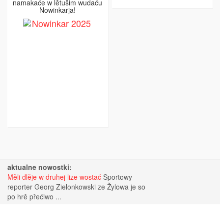
namakaće w lětušim wudaću
Nowinkarja!
aktualne nowostki:
Měli dlěje w druhej lize wostać
Sportowy
reporter Georg Zielonkowski ze Žylowa je so
po hrě přećiwo ...