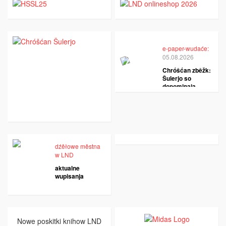
e-paper-wudaće:
05.08.2026
Chróšćan zběžk:
Šulerjo so
dopominaja
dźěłowe městna
w LND
aktualne
wupisanja
Nowe poskitki knihow LND