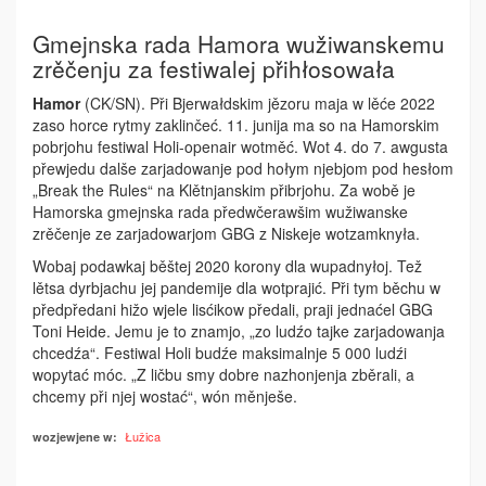
Gmejnska rada Hamora wužiwanskemu
zrěčenju za festiwalej přihłosowała
Hamor
(CK/SN). Při Bjerwałdskim jězoru maja w lěće 2022
zaso horce rytmy zaklinčeć. 11. junija ma so na Hamorskim
pobrjohu festiwal Holi-openair wotměć. Wot 4. do 7. awgusta
přewjedu dalše zarjadowanje pod hołym njebjom pod hesłom
„Break the Rules“ na Klětnjanskim přibrjohu. Za wobě je
Hamorska gmejnska rada předwčerawšim wužiwanske
zrěčenje ze zarjadowarjom GBG z Niskeje wotzamknyła.
Wobaj podawkaj běštej 2020 korony dla wupadnyłoj. Tež
lětsa dyrbjachu jej pandemije dla wotprajić. Při tym běchu w
předpředani hižo wjele lisćikow předali, praji jednaćel GBG
Toni Heide. Jemu je to znamjo, „zo ludźo tajke zarjadowanja
chcedźa“. Festiwal Holi budźe maksimalnje 5 000 ludźi
wopytać móc. „Z ličbu smy dobre nazhonjenja zběrali, a
chcemy při njej wostać“, wón měnješe.
Łužica
wozjewjene w: