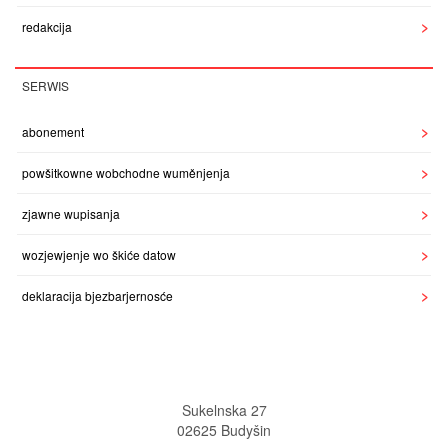
redakcija
SERWIS
abonement
powšitkowne wobchodne wuměnjenja
zjawne wupisanja
wozjewjenje wo škiće datow
deklaracija bjezbarjernosće
Sukelnska 27
02625 Budyšin