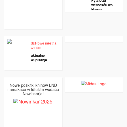
Pytajo za
wěrnosću wo
Hance
dźěłowe městna
w LND
aktualne
wupisanja
Nowe poskitki knihow LND
namakaće w lětušim wudaću
Nowinkarja!