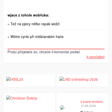
wjace z tohole wobłuka:
« Tež na pjecy nětko rapak sedźi
« Wótre zynki při měšćanskim haće
Prošu přizjewće so, chceće-li komentar podać
k spočatkej
e-paper-wudaće:
10.08.2026