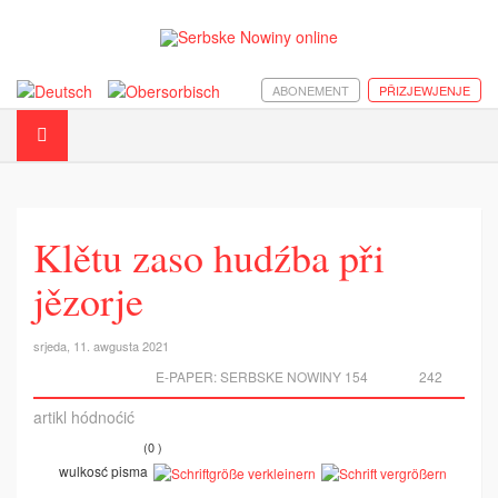
ABONEMENT
PŘIZJEWJENJE
Klětu zaso hudźba při
jězorje
srjeda, 11. awgusta 2021
E-PAPER:
SERBSKE NOWINY 154
242
artikl hódnoćić
(0 )
wulkosć pisma