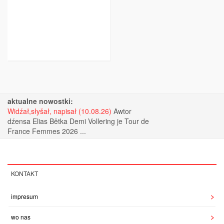
aktualne nowostki:
Widźał,słyšał, napisał (10.08.26)
Awtor
dźensa Elias Bětka Demi Vollering je Tour de
France Femmes 2026 ...
KONTAKT
impresum
wo nas