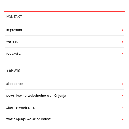
KONTAKT
impresum
wo nas
redakcija
SERWIS
abonement
powšitkowne wobchodne wuměnjenja
zjawne wupisanja
wozjewjenje wo škiće datow