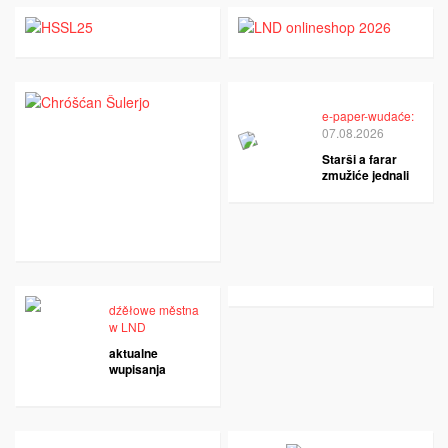
e-paper-wudaće:
07.08.2026
Starši a farar
zmužiće jednali
dźěłowe městna
w LND
aktualne
wupisanja