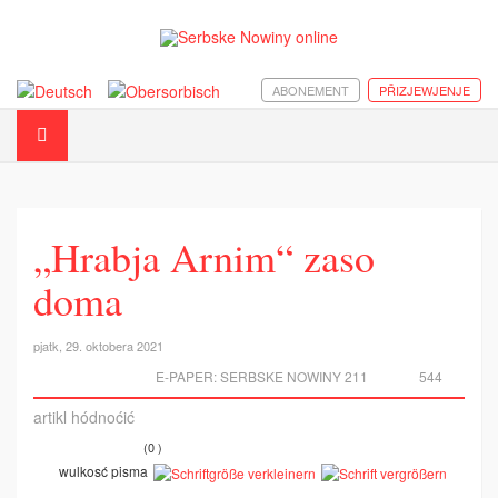
ABONEMENT
PŘIZJEWJENJE
„Hrabja Arnim“ zaso
doma
pjatk, 29. oktobera 2021
E-PAPER:
SERBSKE NOWINY 211
544
artikl hódnoćić
(0 )
wulkosć pisma