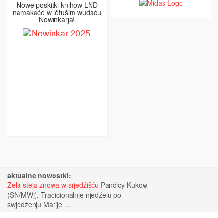
Nowe poskitki knihow LND
namakaće w lětušim wudaću
Nowinkarja!
aktualne nowostki:
Zela steja znowa w srjedźišću
Pančicy-Kukow
(SN/MWj). Tradicionalnje njedźelu po
swjedźenju Marije ...