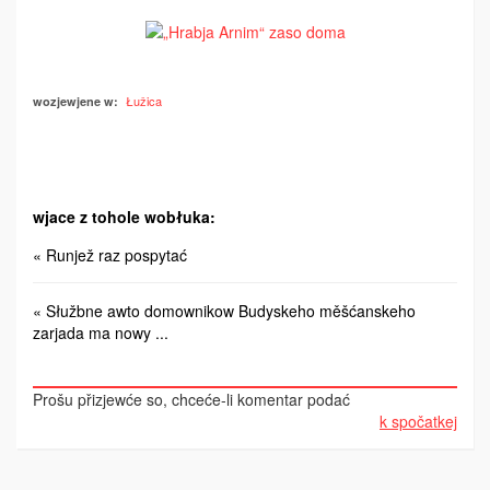
Łužica
wozjewjene w:
wjace z tohole wobłuka:
« Runjež raz pospytać
« Słužbne awto domownikow Budyskeho měšćanskeho
zarjada ma nowy ...
Prošu přizjewće so, chceće-li komentar podać
k spočatkej