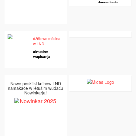
dopominaja
dźěłowe městna
w LND
aktualne
wupisanja
Nowe poskitki knihow LND
namakaće w lětušim wudaću
Nowinkarja!