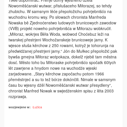
1966 dopominać. Prěnje domy wjesneho dźěla
Nowoměšćanski wutwar, přisłušaceho Miłorazej, so tehdy
zhubichu. W samsnym lěće přepołožichu pohrjebnišćo na
wuchodnu kromu wsy. Po słowach chronista Manfreda
Nowaka bě Zjednoćenstwo ludowych bru­nicowych zawodow
(VVB) projekt noweho pohrjebnišća w Miłorazu wobkrućił.
„Miłoraz, wokrjes Běła Woda, wobwod Cho­ćebuz leži na
twarskej přestrjeni Wo­chožanskeje brunicoweje jamy. K
wjesce słuša kěrchow z 250 rowami, kotryž je tohoru­nja na
předwidźanej přestrjeni jamy.“­ Jón do Mułkec přepołožić pak
bywša gmejna Miłoraz wotpokaza, dokelž njebě tam městna
dosć. Město toho bu Miłoraske pohrjebnišćo spočatk 60tych
lět zawrjene a hnydom nowe na wu­chodźe wjeski
zarjadowane. „Stary kěrchow započachu potom 1966
přeměstnjeć a su to tež bórze dokónčili. Nima­le w samsnym
času bu wjesny dźěl Nowoměšćanski wutwar přesydleny“,
chronist Manfred Nowak w swjedźenskim spisu z lěta 2003
rozprawja.
Łužica
wozjewjene w: