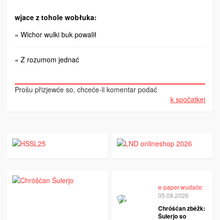
wjace z tohole wobłuka:
« Wichor wulki buk powalił
« Z rozumom jednać
Prošu přizjewće so, chceće-li komentar podać
k spočatkej
e-paper-wudaće:
05.08.2026
Chróšćan zběžk:
Šulerjo so