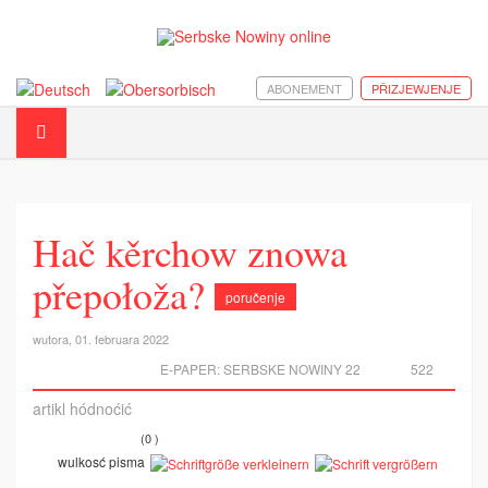
ABONEMENT
PŘIZJEWJENJE
Hač kěrchow znowa
přepołoža?
poručenje
wutora, 01. februara 2022
E-PAPER:
SERBSKE NOWINY 22
522
artikl hódnoćić
(0 )
wulkosć pisma