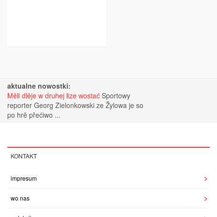
aktualne nowostki:
Měli dlěje w druhej lize wostać
Sportowy
reporter Georg Zielonkowski ze Žylowa je so
po hrě přećiwo ...
KONTAKT
impresum
wo nas