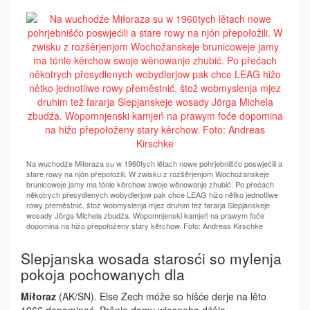
Na wuchodźe Miłoraza su w 1960tych lětach nowe pohrjebnišćo poswjećili a
stare rowy na njón přepołožili. W zwisku z rozšěrjenjom Wochožanskeje
brunicoweje jamy ma tónle kěrchow swoje wěnowanje zhubić. Po přećach
někotrych přesydlenych wobydlerjow pak chce LEAG hižo nětko jednotliwe
rowy přeměstnić, štož wobmyslenja mjez druhim tež fararja Slepjanskeje
wosady Jörga Michela zbudźa. Wopomnjenski kamjeń na prawym foće
dopomina na hižo přepołoženy stary kěrchow. Foto: Andreas Kirschke
Slepjanska wosada starosći so mylenja
pokoja pochowanych dla
Miłoraz
(AK/SN). Else Zech móže so hišće derje na lěto