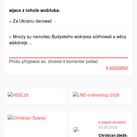
wjace z tohole wobłuka:
« Za Ukrainu darować
« Mnozy su namołwu Budyskeho wokrjesa sćěhowali a wěcy
wšědneje ...
Prošu přizjewće so, chceće-li komentar podać
k spočatkej
e-paper-wudaće:
05.08.2026
Chróšćan zběžk: