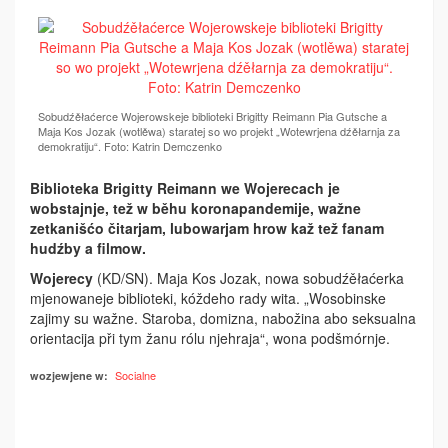
Sobudźěłaćerce Wojerowskeje biblioteki Brigitty Reimann Pia Gutsche a
Maja Kos Jozak (wotlěwa) staratej so wo projekt „Wotewrjena dźěłarnja za
demokratiju“. Foto: Katrin Demczenko
Biblioteka Brigitty Reimann we Wojerecach je
wobstajnje, tež w běhu koronapandemije, wažne
zetkanišćo čitarjam, lubowarjam hrow kaž tež fanam
hudźby a filmow.
Wojerecy
(KD/SN). Maja Kos Jozak, nowa sobudźěłaćerka
mjenowaneje biblioteki, kóždeho rady wita. „Wosobinske
zajimy su wažne. Staroba, domizna, nabožina abo seksualna
orientacija při tym žanu rólu njehraja“, wona podšmórnje.
Socialne
wozjewjene w: