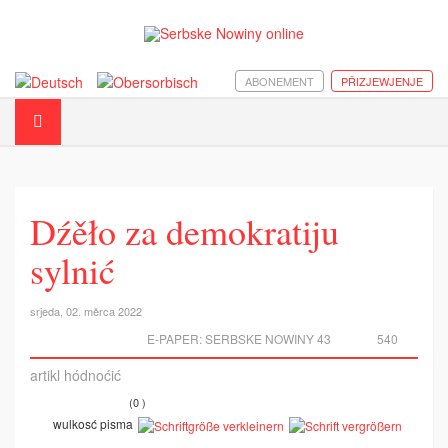
ABONEMENT
PŘIZJEWJENJE
Dźěło za demokratiju
sylnić
srjeda, 02. měrca 2022
E-PAPER:
SERBSKE NOWINY 43
540
artikl hódnoćić
(0 )
wulkosć pisma