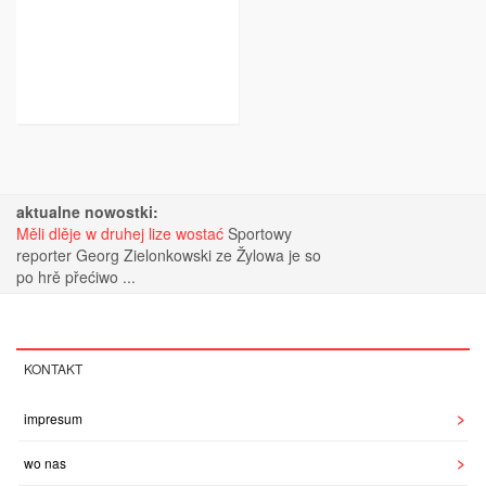
aktualne nowostki:
Měli dlěje w druhej lize wostać
Sportowy
reporter Georg Zielonkowski ze Žylowa je so
po hrě přećiwo ...
KONTAKT
impresum
wo nas