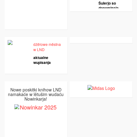
Šulerjo so
dopominaja
dźěłowe městna
w LND
aktualne
wupisanja
Nowe poskitki knihow LND
namakaće w lětušim wudaću
Nowinkarja!