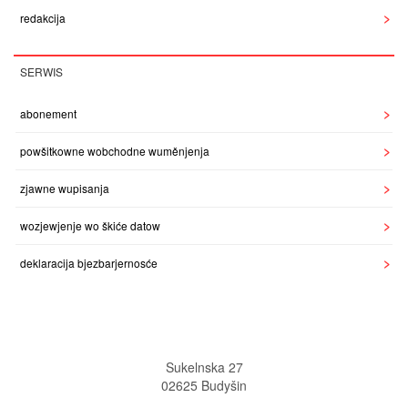
redakcija
SERWIS
abonement
powšitkowne wobchodne wuměnjenja
zjawne wupisanja
wozjewjenje wo škiće datow
deklaracija bjezbarjernosće
Sukelnska 27
02625 Budyšin