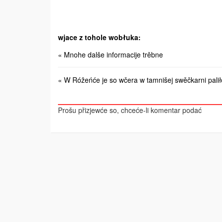
wjace z tohole wobłuka:
« Mnohe dalše informacije trěbne
« W Róžeńće je so wčera w tamnišej swěčkarni palił
Prošu přizjewće so, chceće-li komentar podać