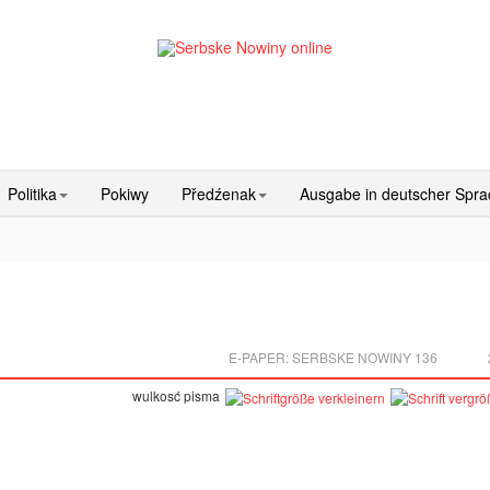
Politika
Pokiwy
Předźenak
Ausgabe in deutscher Spr
E-PAPER:
SERBSKE NOWINY 136
wulkosć pisma