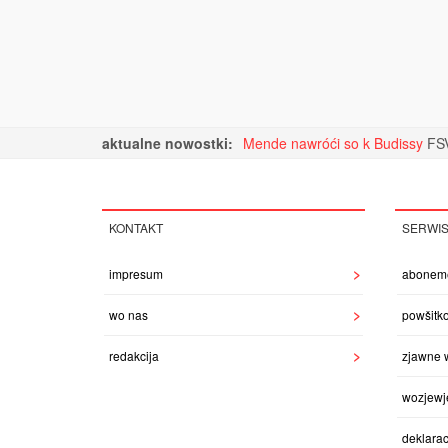
aktualne nowostki:
Mende nawróći so k Budissy
FSV
KONTAKT
SERWI
impresum
abonem
wo nas
powšitk
redakcija
zjawne 
wozjewj
deklarac