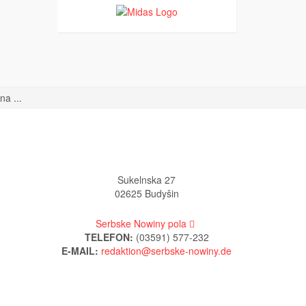
a ...
Sukelnska 27
02625 Budyšin
Serbske Nowiny pola
TELEFON:
(03591) 577-232
E-MAIL: