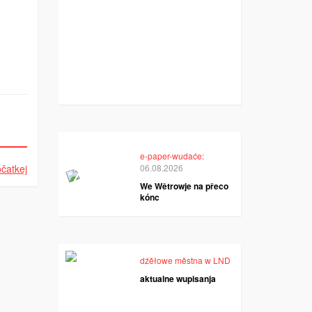
e-paper-wudaće:
čatkej
06.08.2026
We Wětrowje na přeco
kónc
dźěłowe městna w LND
aktualne wupisanja