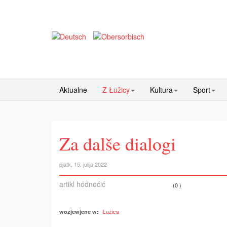
Aktualne
Z Łužicy
Kultura
Sport
Za dalše dialogi
pjatk, 15. julija 2022
artikl hódnoćić
(0 )
Łužica
wozjewjene w: