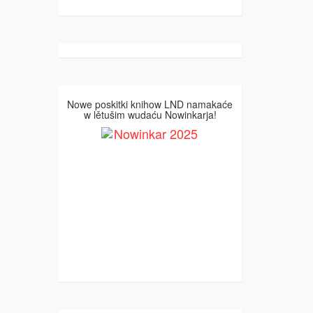
Nowe poskitki knihow LND namakaće
w lětušim wudaću Nowinkarja!