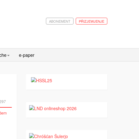
ABONEMENT
PŘIZJEWJENJE
ache
e-paper
297