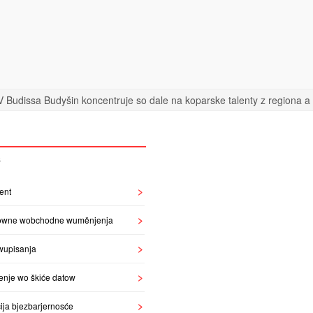
 Budissa Budyšin koncentruje so dale na koparske talenty z regiona a n
S
ent
owne wobchodne wuměnjenja
wupisanja
enje wo škiće datow
ija bjezbarjernosće