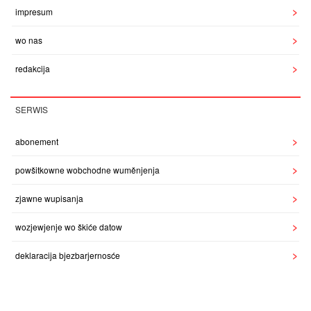
impresum
wo nas
redakcija
SERWIS
abonement
powšitkowne wobchodne wuměnjenja
zjawne wupisanja
wozjewjenje wo škiće datow
deklaracija bjezbarjernosće