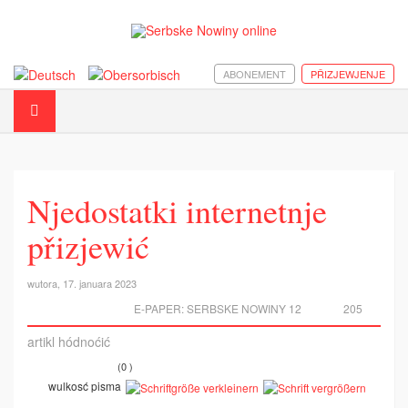
ABONEMENT
PŘIZJEWJENJE
Njedostatki internetnje
přizjewić
wutora, 17. januara 2023
E-PAPER:
SERBSKE NOWINY 12
205
artikl hódnoćić
(0 )
wulkosć pisma