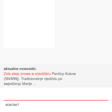
aktualne nowostki:
Zela steja znowa w srjedźišću
Pančicy-Kukow
(SN/MWj). Tradicionalnje njedźelu po
swjedźenju Marije ...
KONTAKT