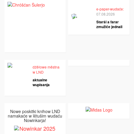
e-paper-wudaće:
07.08.2026
Starši a farar
zmužiće jednali
dźěłowe městna
w LND
aktualne
wupisanja
Nowe poskitki knihow LND
namakaće w lětušim wudaću
Nowinkarja!