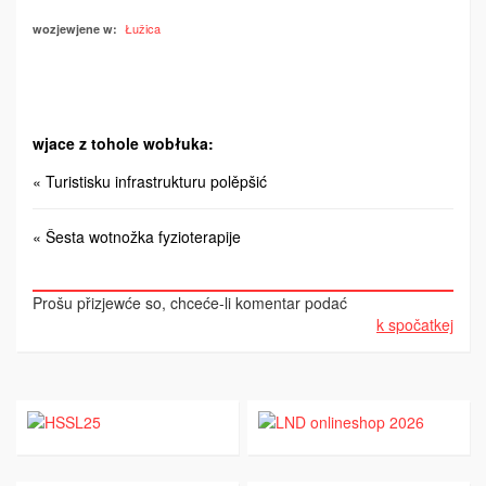
Łužica
wozjewjene w:
wjace z tohole wobłuka:
« Turistisku infrastrukturu polěpšić
« Šesta wotnožka fyzioterapije
Prošu přizjewće so, chceće-li komentar podać
k spočatkej