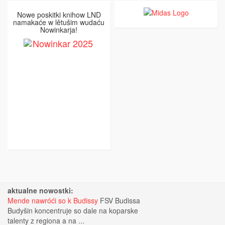
Nowe poskitki knihow LND
namakaće w lětušim wudaću
Nowinkarja!
aktualne nowostki:
Mende nawróći so k Budissy
FSV Budissa
Budyšin koncentruje so dale na koparske
talenty z regiona a na ...