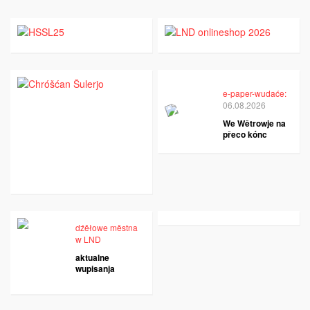
e-paper-wudaće:
06.08.2026
We Wětrowje na
přeco kónc
dźěłowe městna
w LND
aktualne
wupisanja