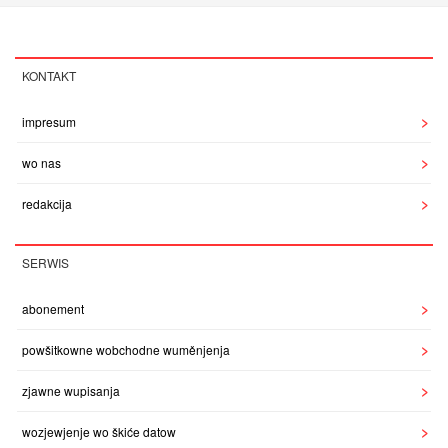
KONTAKT
impresum
wo nas
redakcija
SERWIS
abonement
powšitkowne wobchodne wuměnjenja
zjawne wupisanja
wozjewjenje wo škiće datow