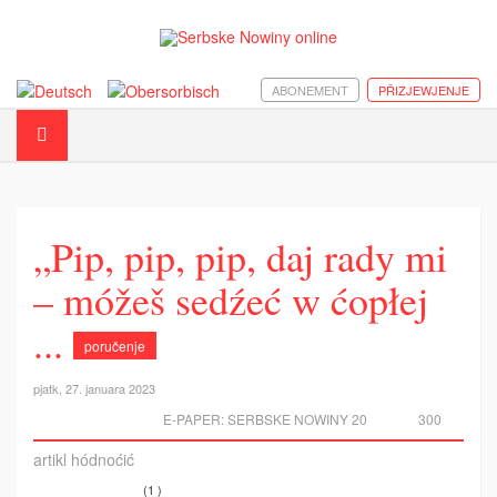
ABONEMENT
PŘIZJEWJENJE
„Pip, pip, pip, daj rady mi
– móžeš sedźeć w ćopłej
...
poručenje
pjatk, 27. januara 2023
E-PAPER:
SERBSKE NOWINY 20
300
artikl hódnoćić
(1 )