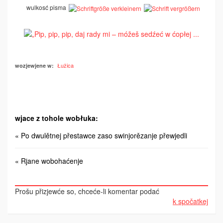
wulkosć pisma
Łužica
wozjewjene w:
wjace z tohole wobłuka:
« Po dwulětnej přestawce zaso swinjorězanje přewjedli
« Rjane wobohaćenje
Prošu přizjewće so, chceće-li komentar podać
k spočatkej