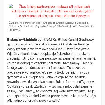
Žiwe šulske partnerstwo nastawa při zetkanjach šulerjow z Biskopic a
Ouidah z Benina kaž zašły tydźeń tule při Miłočanskej skale. Foto: Milenka
Rječcyna
Biskopicy/Njebjelčicy
(SN/MiR). Biskopičanski Goethowy
gymnazij wudźeržuje styki do města Ouidah we Beninje.
Zašły tydźeń je wottam delegacija we Łužicy přebywała.
Wjeršk zetkanja běše podpisanje šulskeho partnerskeho
zrěčenja. „Smy so na partnerstwo na samsnej runinje měrili,
kotrež w dobrej mjezsobnej harmoniji namakamy. Tamniši
šulerjo wuknu němsce a naši francosce. To je zakład
přećelskeje komunikacije“, rjekny Bodo Lehnig, nawoda
gymnazija w Biskopicach. Jeho kolega Alfred Kounde,
nawoda powšitkownje kubłaceje šule 1 Bertrand d’Agnon w
Ouidah zwurazni: „Zwěsćamy, zo maja młodostni samsne
zajimy. Začuwamy, zo chcedźa sej woni swět wotkryć. To je
za mnje dobry zakład žiweho partnerstwa, z kotrehož změja
přichodne generacije prawy wužitk.“