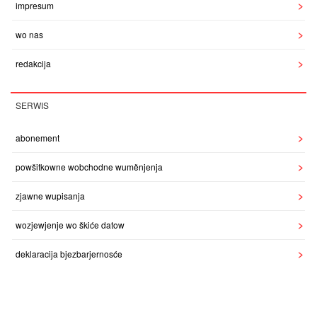
impresum
wo nas
redakcija
SERWIS
abonement
powšitkowne wobchodne wuměnjenja
zjawne wupisanja
wozjewjenje wo škiće datow
deklaracija bjezbarjernosće