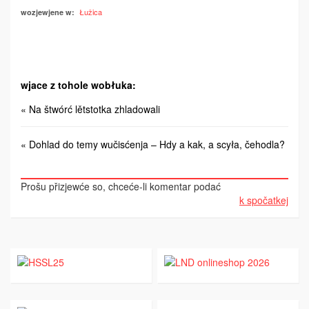
Łužica
wozjewjene w:
wjace z tohole wobłuka:
« Na štwórć lětstotka zhladowali
« Dohlad do temy wučisćenja – Hdy a kak, a scyła, čehodla?
Prošu přizjewće so, chceće-li komentar podać
k spočatkej