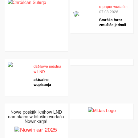
e-paper-wudaće:
07.08.2026
Starši a farar
zmužiće jednali
dźěłowe městna
w LND
aktualne
wupisanja
Nowe poskitki knihow LND
namakaće w lětušim wudaću
Nowinkarja!