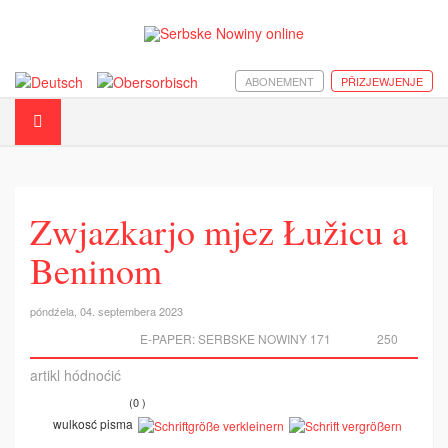
ABONEMENT
PŘIZJEWJENJE
Zwjazkarjo mjez Łužicu a
Beninom
póndźela, 04. septembera 2023
E-PAPER:
SERBSKE NOWINY 171
250
artikl hódnoćić
(0 )
wulkosć pisma