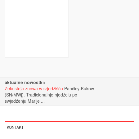
aktualne nowostki:
Zela steja znowa w srjedźišću
Pančicy-Kukow
(SN/MWj). Tradicionalnje njedźelu po
swjedźenju Marije ...
KONTAKT