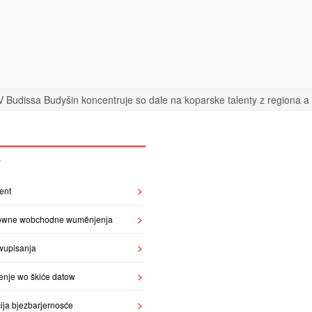
 Budissa Budyšin koncentruje so dale na koparske talenty z regiona a n
S
ent
owne wobchodne wuměnjenja
wupisanja
enje wo škiće datow
ija bjezbarjernosće