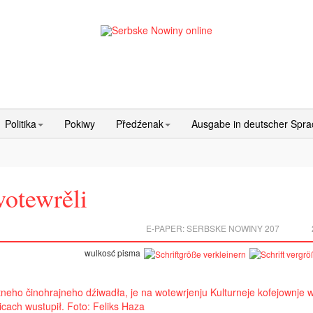
Politika
Pokiwy
Předźenak
Ausgabe in deutscher Spr
otewrěli
E-PAPER:
SERBSKE NOWINY 207
wulkosć pisma