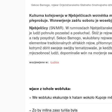
Sekoo Bamogo, rejwar Drježdźanskeho Statneho činohrajneho dźiwad
Kulturna kofejownja w Njebjelčicach wotnětka m
přeprošuje. Wotewrjenje zašłu sobotu je woseb
Njebjelčicy
(SN/MiR). W rumnosćach Njebjelčanskej
je ludźi pohnuło pozastać a posłuchać. Štóž je rejo
a rady posydnył. Sekoo Bamogo, wukubłany rejowar a
elementow tradicionalnych afriskich rejow, přitomny
kotrymž dóńt swojeje swójby tematizowaše, je kedźb
mjezsobnosć ludźi, dopominaše wón na morjenje swo
Łužica
wozjewjene w:
wjace z tohole wobłuka:
« We wobłuku ekskursije k hatam wokoło Kupoje měj
« Zo by milina zaso tuńša była