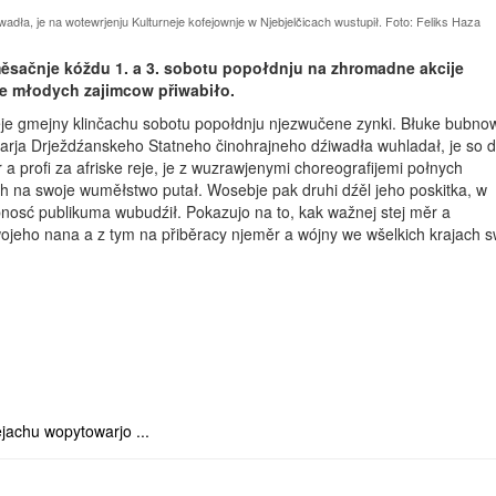
ła, je na wotewrjenju Kulturneje kofejownje w Njebjelčicach wustupił. Foto: Feliks Haza
ěsačnje kóždu 1. a 3. sobotu popoł­dnju na zhromadne akcije
je młodych zajimcow přiwabiło.
e gmejny klinčachu sobotu popołdnju njezwučene zynki. Błuke bubno
warja Drježdźanskeho Statneho činohrajneho dźiwadła wuhladał, je so d
 profi za afriske reje, je z wuzrawjenymi choreografijemi połnych
ch na swoje wuměłstwo putał. Wosebje pak druhi dźěl jeho poskitka, w
nosć publikuma wubudźił. Pokazujo na to, kak wažnej stej měr a
jeho nana a z tym na přiběracy njeměr a wójny we wšelkich krajach s
achu wopytowarjo ...