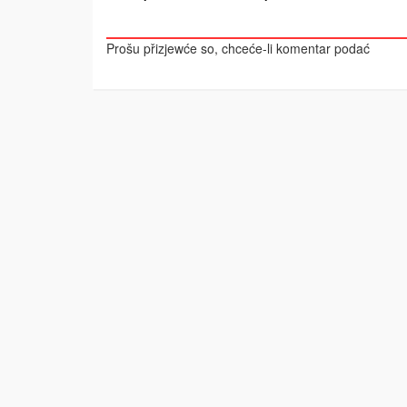
Prošu přizjewće so, chceće-li komentar podać