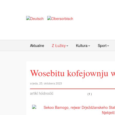
Aktualne
Z Łužicy
Kultura
Sport
Wosebitu kofejownju w
srjeda, 25. oktobera 2023
artikl hódnoćić
(1 )