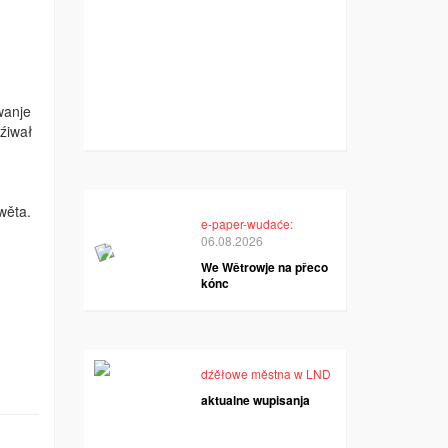
wanje
źiwał
wěta.
e-paper-wudaće:
06.08.2026
We Wětrowje na přeco
kónc
dźěłowe městna w LND
aktualne wupisanja