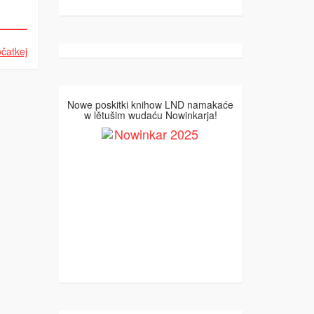
čatkej
Nowe poskitki knihow LND namakaće
w lětušim wudaću Nowinkarja!