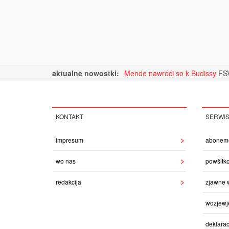
aktualne nowostki:
Mende nawróći so k Budissy
FSV
KONTAKT
SERWI
impresum
abonem
wo nas
powšitk
redakcija
zjawne 
wozjewj
deklarac