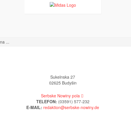
a ...
Sukelnska 27
02625 Budyšin
Serbske Nowiny pola
TELEFON:
(03591) 577-232
E-MAIL: