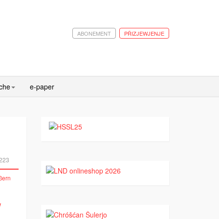
ABONEMENT
PŘIZJEWJENJE
ache
e-paper
223