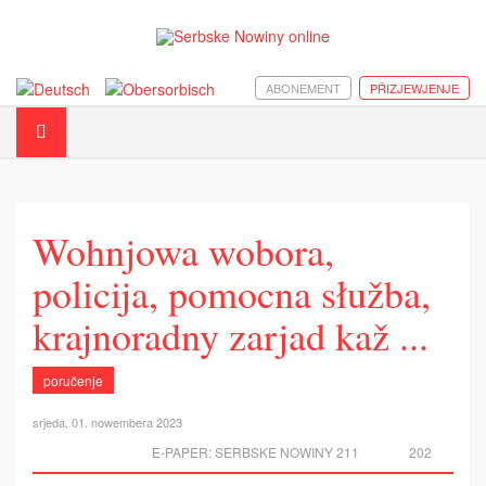
ABONEMENT
PŘIZJEWJENJE
Wohnjowa wobora,
policija, pomocna słužba,
krajnoradny zarjad kaž ...
poručenje
srjeda, 01. nowembera 2023
E-PAPER:
SERBSKE NOWINY 211
202