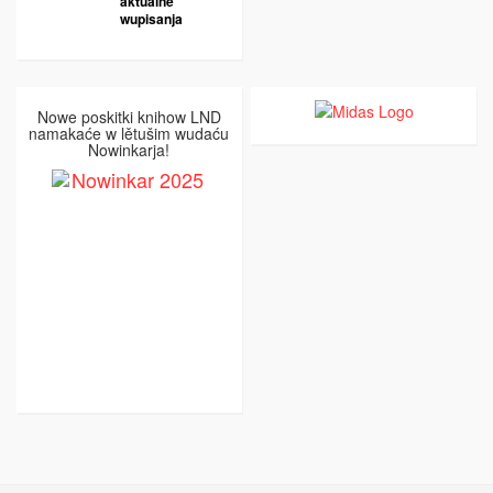
aktualne
wupisanja
Nowe poskitki knihow LND
namakaće w lětušim wudaću
Nowinkarja!