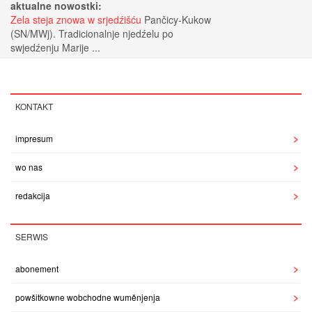
aktualne nowostki:
Zela steja znowa w srjedźišću
Pančicy-Kukow
(SN/MWj). Tradicionalnje njedźelu po
swjedźenju Marije ...
KONTAKT
impresum
wo nas
redakcija
SERWIS
abonement
powšitkowne wobchodne wuměnjenja