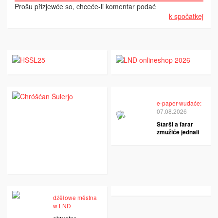
Prošu přizjewće so, chceće-li komentar podać
k spočatkej
e-paper-wudaće:
07.08.2026
Starši a farar
zmužiće jednali
dźěłowe městna
w LND