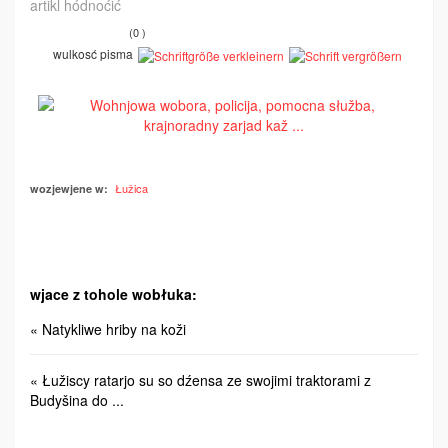
artikl hódnoćić
(0 )
wulkosć pisma
Łužica
wozjewjene w:
wjace z tohole wobłuka:
« Natykliwe hriby na koži
« Łužiscy ratarjo su so dźensa ze swojimi traktorami z
Budyšina do ...