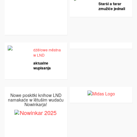
Starši a farar
zmužiće jednali
dźěłowe městna
w LND
aktualne
wupisanja
Nowe poskitki knihow LND
namakaće w lětušim wudaću
Nowinkarja!