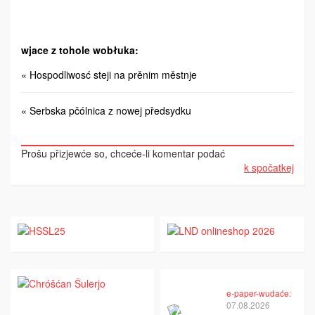
wjace z tohole wobłuka:
« Hospodliwosć steji na prěnim městnje
« Serbska pčólnica z nowej předsydku
Prošu přizjewće so, chceće-li komentar podać
k spočatkej
e-paper-wudaće:
07.08.2026