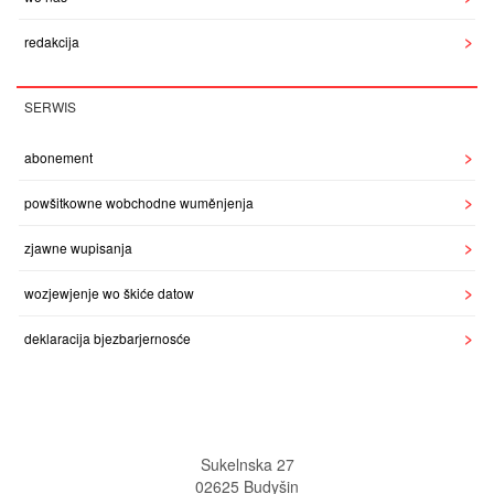
redakcija
SERWIS
abonement
powšitkowne wobchodne wuměnjenja
zjawne wupisanja
wozjewjenje wo škiće datow
deklaracija bjezbarjernosće
Sukelnska 27
02625 Budyšin