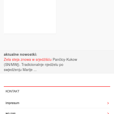
aktualne nowostki:
Zela steja znowa w srjedźišću
Pančicy-Kukow
(SN/MWj). Tradicionalnje njedźelu po
swjedźenju Marije ...
KONTAKT
impresum
wo nas