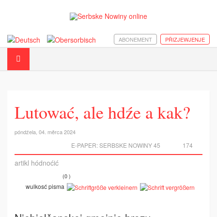
ABONEMENT
PŘIZJEWJENJE
Lutować, ale hdźe a kak?
póndźela, 04. měrca 2024
E-PAPER:
SERBSKE NOWINY 45
174
artikl hódnoćić
(0 )
wulkosć pisma