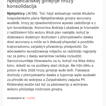
Njebjelčanskej gmejnje hrozy
konsolidacija
Njebjelčicy
(JK/SN). Tež, hdyž wobsahuje naćisk lětušeho
hospodarskeho plana Njebjelčanskeje gmejny wurunany
wuslědk, hrozy jej njewobeńdźomne wysoke zadołženje a z
tym konsolidacija. Komornica Andreja Lukašowa je hromadźe
z radźićelemi hižo wutoru lětuši plan nastajiła, kotryž je
dźakowano dodatnym dochodam z přemysłoweho dawka
dosć wurunany a móže so k diskusiji přepo­dać a pozdźišo
krajnoradnemu zarjadej k přizwolenju předpołožić. Do
wčerawšeho wuradźowanja mějachu so radźi­ćeljo najprjedy
raz za jednu z dweju wariantow naćiska rozsudźić.
Samozrozumliwje hłosowachu za tu, kotraž ma lětsa dobry
kónc, dokelž so na pozitiwny start złožuje. Ale hižo klětu a
potom w lěće 2026 hrozy gmejnje wulki dołh. Falowace
dochody z přemysłoweho dawka a čujomnje wyše wudawki
za přinoški do wokrjesa a Zarjadniskeho zwjazka Při
Klóšterskej wodźe kaž tež za pěstowarnju a wohnjowu
woboru přežadaja móžnosće gmejny.
Łužica
wozjewjene w: