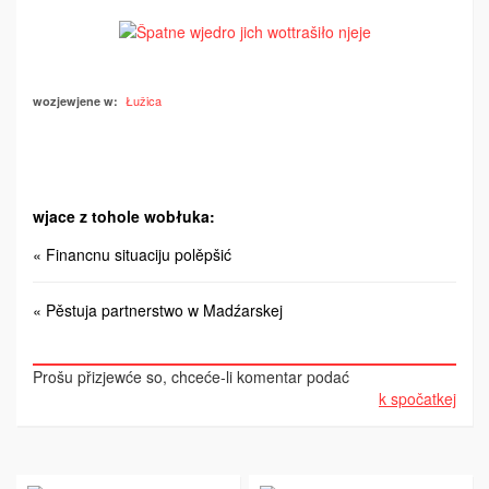
Łužica
wozjewjene w:
wjace z tohole wobłuka:
« Financnu situaciju polěpšić
« Pěstuja partnerstwo w Madźarskej
Prošu přizjewće so, chceće-li komentar podać
k spočatkej