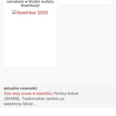
namakaće w lětušim wudaću
Nowinkarja!
aktualne nowostki:
Zela steja znowa w srjedźišću
Pančicy-Kukow
(SN/MWj). Tradicionalnje njedźelu po
swjedźenju Marije ...