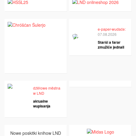
e-paper-wudaće:
07.08.2026
Starši a farar
zmužiće jednali
dźěłowe městna
w LND
aktualne
wupisanja
Nowe poskitki knihow LND