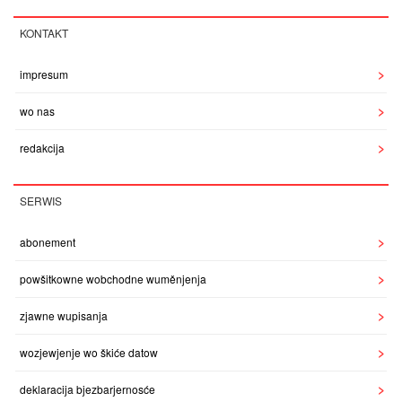
KONTAKT
impresum
wo nas
redakcija
SERWIS
abonement
powšitkowne wobchodne wuměnjenja
zjawne wupisanja
wozjewjenje wo škiće datow
deklaracija bjezbarjernosće