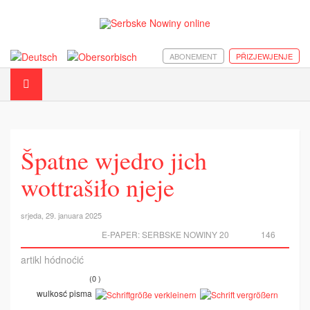
ABONEMENT
PŘIZJEWJENJE
Špatne wjedro jich
wottrašiło njeje
srjeda, 29. januara 2025
E-PAPER:
SERBSKE NOWINY 20
146
artikl hódnoćić
(0 )
wulkosć pisma