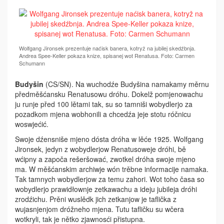
Wolfgang Jironsek prezentuje naćisk banera, kotryž na jubilej skedźbnja.
Andrea Spee-Keller pokaza knize, spisanej wot Renatusa. Foto: Carmen
Schumann
Budyšin
(CS/SN). Na wuchodźe Budyšina namakamy měrnu
předměšćansku Renatusowu dróhu. Dokelž pomjenowachu
ju runje před 100 lětami tak, su so tamniši wobydlerjo za
pozadkom mjena wobhonili a chcedźa jeje stotu róčnicu
woswjećić.
Swoje dźensniše mjeno dósta dróha w lěće 1925. Wolfgang
Jironsek, jedyn z wobydlerjow Renatusoweje dróhi, bě
wćipny a započa rešeršować, zwotkel dróha swoje mjeno
ma. W měšćanskim archiwje wón trěbne informacije namaka.
Tak tamnych wobydlerjow za temu zahori. Wot toho časa so
wobydlerjo prawidłownje zetkawachu a ideju jubileja dróhi
zrodźichu. Prěni wuslědk jich zetkanjow je taflička z
wujasnjenjom dróžneho mjena. Tutu tafličku su wčera
wotkryli, tak je nětko zjawnosći přistupna.