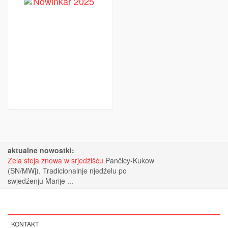
aktualne nowostki:
Zela steja znowa w srjedźišću
Pančicy-Kukow
(SN/MWj). Tradicionalnje njedźelu po
swjedźenju Marije ...
KONTAKT