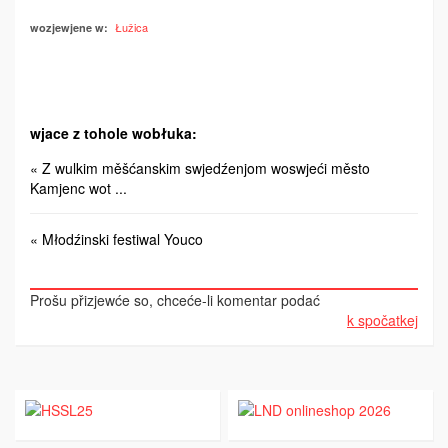
Łužica
wozjewjene w:
wjace z tohole wobłuka:
« Z wulkim měšćanskim swjedźenjom woswjeći město
Kamjenc wot ...
« Młodźinski festiwal Youco
Prošu přizjewće so, chceće-li komentar podać
k spočatkej