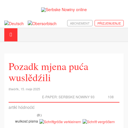
ABONEMENT
PŘIZJEWJENJE
Pozadk mjena puća
wuslědźili
štwórtk, 15. meje 2025
E-PAPER:
SERBSKE NOWINY 93
108
artikl hódnoćić
(0 )
wulkosć pisma