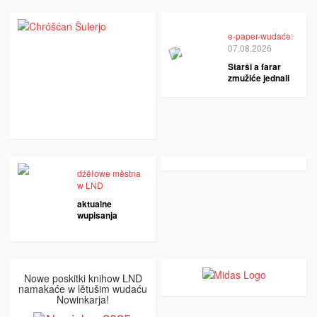
e-paper-wudaće:
07.08.2026
Starši a farar
zmužiće jednali
dźěłowe městna
w LND
aktualne
wupisanja
Nowe poskitki knihow LND
namakaće w lětušim wudaću
Nowinkarja!