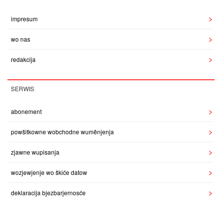
impresum
wo nas
redakcija
SERWIS
abonement
powšitkowne wobchodne wuměnjenja
zjawne wupisanja
wozjewjenje wo škiće datow
deklaracija bjezbarjernosće