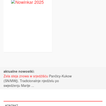
aktualne nowostki:
Zela steja znowa w srjedźišću
Pančicy-Kukow
(SN/MWj). Tradicionalnje njedźelu po
swjedźenju Marije ...
KONTAKT