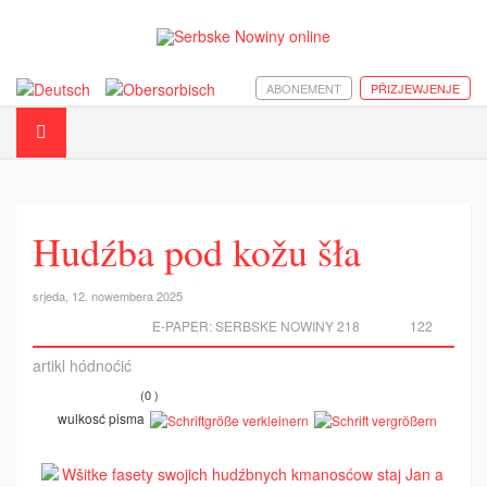
ABONEMENT
PŘIZJEWJENJE
Hudźba pod kožu šła
srjeda, 12. nowembera 2025
E-PAPER:
SERBSKE NOWINY 218
122
artikl hódnoćić
(0 )
wulkosć pisma