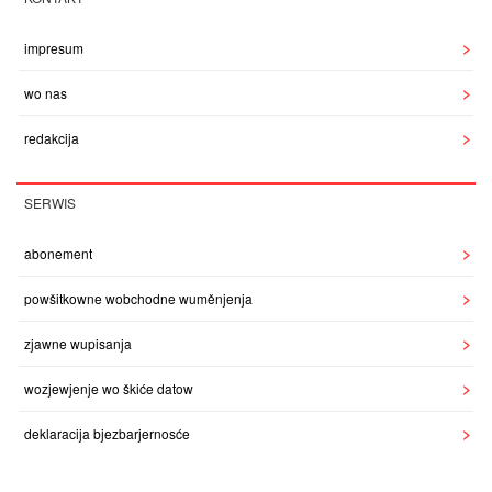
impresum
wo nas
redakcija
SERWIS
abonement
powšitkowne wobchodne wuměnjenja
zjawne wupisanja
wozjewjenje wo škiće datow
deklaracija bjezbarjernosće