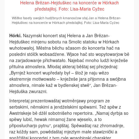
Wšitke fasety swojich hudźbnych kmanosćow staj Jan a Helena Brězan-
Hejduškec na koncerće w Hórkach předstajiłoj. Foto: Lisa-Maria Cyžec
Hórki.
Nazymski koncert staj Helena a Jan Brězan-
Hejduškec minjenu sobotu na Smolic statoku w Hórkach
wuhotowałoj. Městna běchu sčasom do koncerta hač na
posledni stólčk wobsadźene. Wjace hač sto wopytowarjow bě
na zarjadowanje přichwatało. Najebać mnoho ludźi knježeše
přitulna atmosfera. Młodaj akteraj běštaj sej přezjednaj:
„Byrnjež koncert wupředaty był – štož je naju wězo
ekstremnje motiwowało – knježeše jara přijomna a swójbna
atmosfera, nimale kaž w bydlenskej stwě“, Jan Brězan-
Hejduška zwurazni.
Interpretaj prezentowaštaj wotměnjawy program ze
serbskimi, němskimi a jendźelskimi spěwami. Tež spěw z
Awstriskeje bě dźěl sobotnišeho repertoira. „Namaj dyrbja so
spěwy lubić, hewak nimamoj žane wjeselo, a to
připosłucharjo pytnu“, prajištaj. Spěwaštaj raz zhromadnje,
raz kóždy sam, powědaštaj mjeztym małe stawiznički a
spožčištaj koncertej z tym cyle wosobinski charakter.