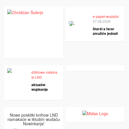
e-paper-wudaće:
07.08.2026
Starši a farar
zmužiće jednali
dźěłowe městna
w LND
aktualne
wupisanja
Nowe poskitki knihow LND
namakaće w lětušim wudaću
Nowinkarja!