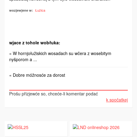
Łužica
wozjewjene w:
wjace z tohole wobłuka:
« W hornjołužiskich wosadach su wčera z wosebitym
nyšporom a ...
« Dobre móžnosće za dorost
Prošu přizjewće so, chceće-li komentar podać
k spočatkej