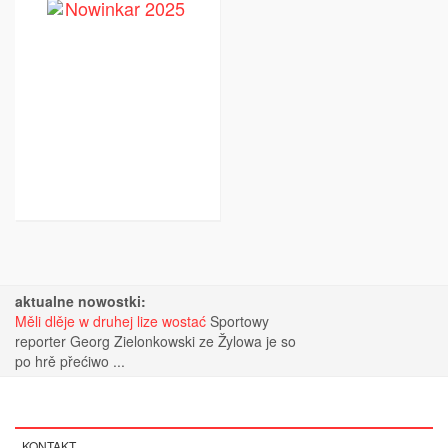
aktualne nowostki:
Měli dlěje w druhej lize wostać
Sportowy
reporter Georg Zielonkowski ze Žylowa je so
po hrě přećiwo ...
KONTAKT