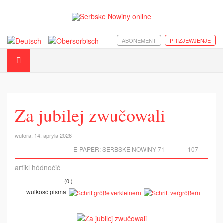
ABONEMENT
PŘIZJEWJENJE
Za jubilej zwučowali
wutora, 14. apryla 2026
E-PAPER:
SERBSKE NOWINY 71
107
artikl hódnoćić
(0 )
wulkosć pisma