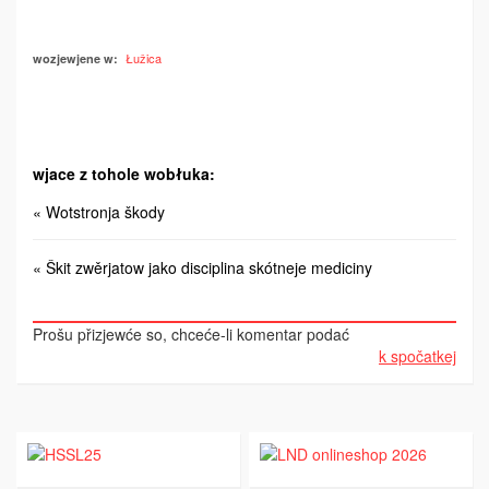
Łužica
wozjewjene w:
wjace z tohole wobłuka:
« Wotstronja škody
« Škit zwěrjatow jako disciplina skótneje mediciny
Prošu přizjewće so, chceće-li komentar podać
k spočatkej