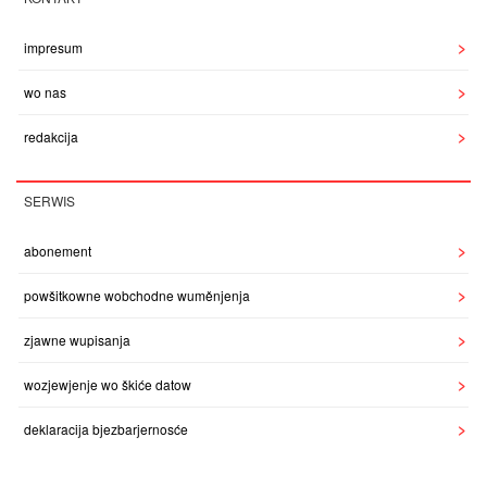
impresum
wo nas
redakcija
SERWIS
abonement
powšitkowne wobchodne wuměnjenja
zjawne wupisanja
wozjewjenje wo škiće datow
deklaracija bjezbarjernosće