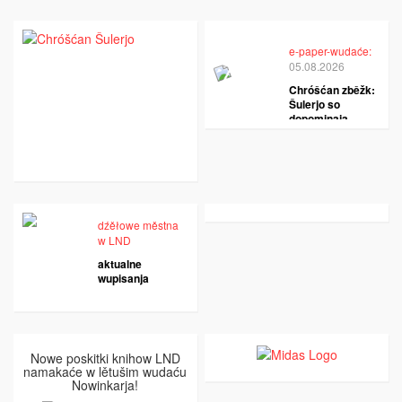
e-paper-wudaće:
05.08.2026
Chróšćan zběžk:
Šulerjo so
dopominaja
dźěłowe městna
w LND
aktualne
wupisanja
Nowe poskitki knihow LND
namakaće w lětušim wudaću
Nowinkarja!