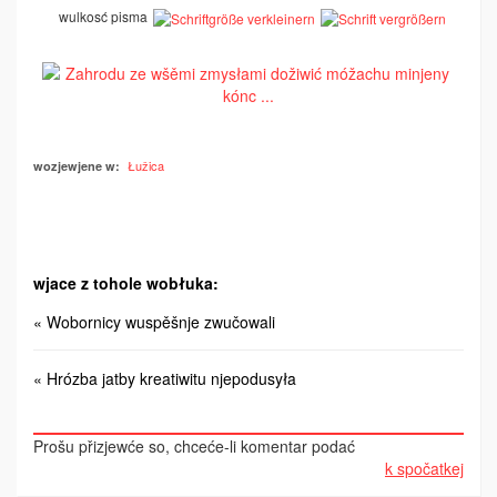
wulkosć pisma
Łužica
wozjewjene w:
wjace z tohole wobłuka:
« Wobornicy wuspěšnje zwučowali
« Hrózba jatby kreatiwitu njepodusyła
Prošu přizjewće so, chceće-li komentar podać
k spočatkej