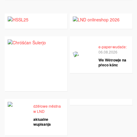
e-paper-wudaće:
06.08.2026
We Wětrowje na
přeco kónc
dźěłowe městna
w LND
aktualne
wupisanja