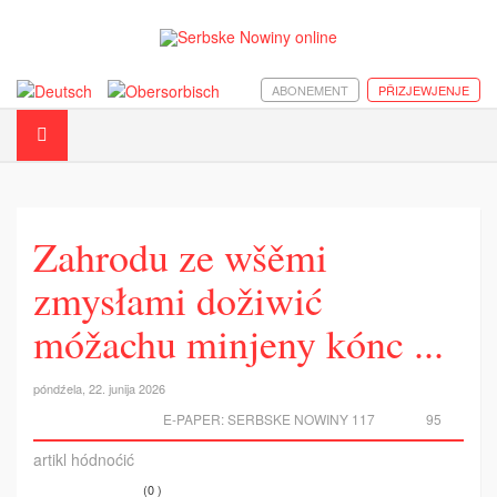
ABONEMENT
PŘIZJEWJENJE
Zahrodu ze wšěmi
zmysłami dožiwić
móžachu minjeny kónc ...
póndźela, 22. junija 2026
E-PAPER:
SERBSKE NOWINY 117
95
artikl hódnoćić
(0 )