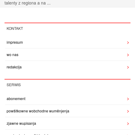
talenty z regiona a na ...
KONTAKT
impresum
wo nas
redakcija
SERWIS
abonement
powšitkowne wobchodne wuměnjenja
zjawne wupisanja