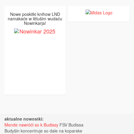
Nowe poskitki knihow LND
namakaće w lětušim wudaću
Nowinkarja!
aktualne nowostki:
Mende nawróći so k Budissy
FSV Budissa
Budyšin koncentruje so dale na koparske