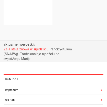
aktualne nowostki:
Zela steja znowa w srjedźišću
Pančicy-Kukow
(SN/MWj). Tradicionalnje njedźelu po
swjedźenju Marije ...
KONTAKT
impresum
wo nas