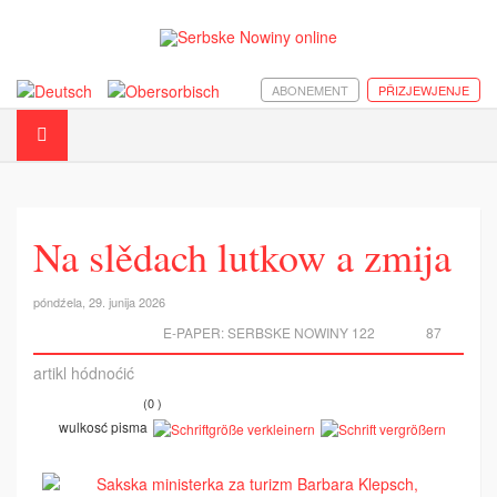
ABONEMENT
PŘIZJEWJENJE
Na slědach lutkow a zmija
póndźela, 29. junija 2026
E-PAPER:
SERBSKE NOWINY 122
87
artikl hódnoćić
(0 )
wulkosć pisma