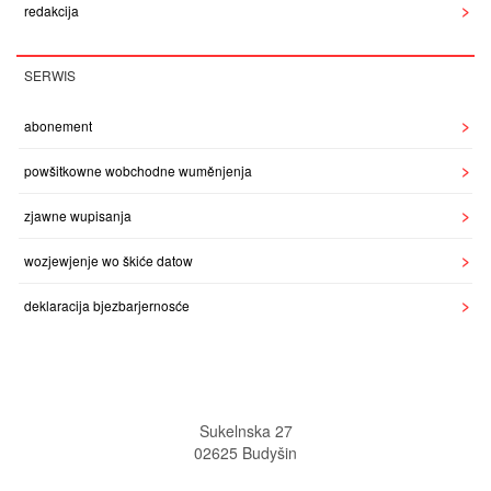
redakcija
SERWIS
abonement
powšitkowne wobchodne wuměnjenja
zjawne wupisanja
wozjewjenje wo škiće datow
deklaracija bjezbarjernosće
Sukelnska 27
02625 Budyšin