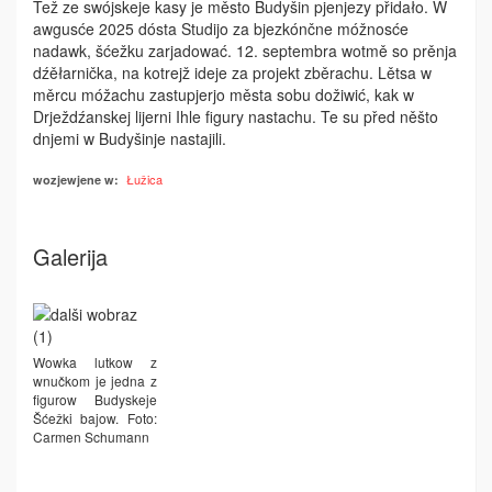
Tež ze swójskeje kasy je město Budyšin pjenjezy přidało. W
awgusće 2025 dósta Studijo za bjezkónčne móžnosće
nadawk, šćežku zarjadować. 12. septembra wotmě so prěnja
dźěłarnička, na kotrejž ideje za projekt zběrachu. Lětsa w
měrcu móžachu zastupjerjo města sobu dožiwić, kak w
Drježdźanskej lijerni Ihle fi­gury nastachu. Te su před něšto
dnjemi w Budyšinje nastajili.
Łužica
wozjewjene w:
Galerija
Wowka lutkow z
wnučkom je jedna z
figurow Budyskeje
Šćežki bajow. Foto:
Carmen Schumann