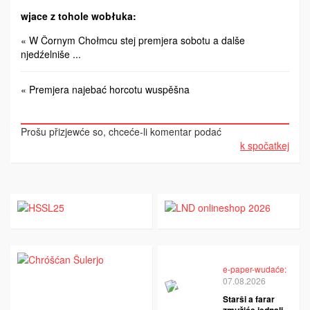
wjace z tohole wobłuka:
« W Čornym Chołmcu stej premjera sobotu a dalše
njedźelniše ...
« Premjera najebać horcotu wuspěšna
Prošu přizjewće so, chceće-li komentar podać
k spočatkej
e-paper-wudaće:
07.08.2026
Starši a farar