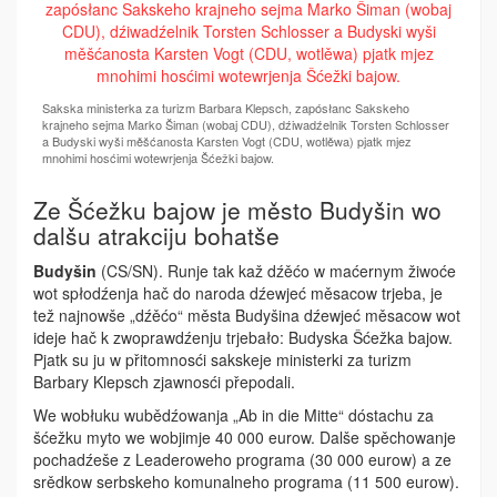
Sakska ministerka za turizm Barbara Klepsch, zapósłanc Sakskeho
krajneho sejma Marko Šiman (wobaj CDU), dźiwadźelnik Torsten Schlosser
a Budyski wyši měšćanosta Karsten Vogt (CDU, wotlěwa) pjatk mjez
mnohimi hosćimi wotewrjenja Šćežki bajow.
Ze Šćežku bajow je město Budyšin wo
dalšu atrakciju bohatše
Budyšin
(CS/SN). Runje tak kaž dźěćo w maćernym žiwoće
wot spłodźenja hač do naroda dźewjeć měsacow trjeba, je
tež najnowše „dźěćo“ města Budyšina dźewjeć měsacow wot
ideje hač k zwoprawdźenju trjebało: Budyska Šćežka bajow.
Pjatk su ju w přitomnosći sakskeje ministerki za turizm
Barbary Klepsch zjawnosći přepodali.
We wobłuku wubědźowanja „Ab in die Mitte“ dóstachu za
šćežku myto we wobjimje 40 000 eurow. Dalše spěchowanje
pochadźeše z Leaderoweho programa (30 000 eurow) a ze
srědkow serbskeho komunalneho programa (11 500 eurow).