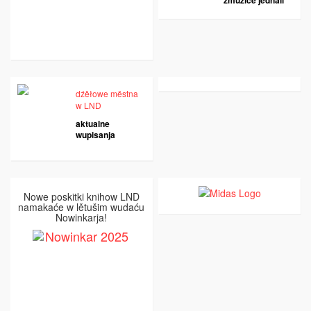
zmužiće jednali
dźěłowe městna
w LND
aktualne
wupisanja
Nowe poskitki knihow LND
namakaće w lětušim wudaću
Nowinkarja!