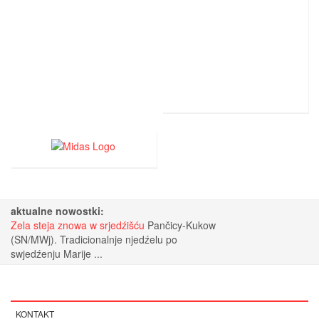
aktualne nowostki:
Zela steja znowa w srjedźišću
Pančicy-Kukow
(SN/MWj). Tradicionalnje njedźelu po
swjedźenju Marije ...
KONTAKT