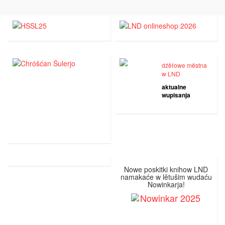
dźěłowe městna
w LND
aktualne
wupisanja
Nowe poskitki knihow LND
namakaće w lětušim wudaću
Nowinkarja!