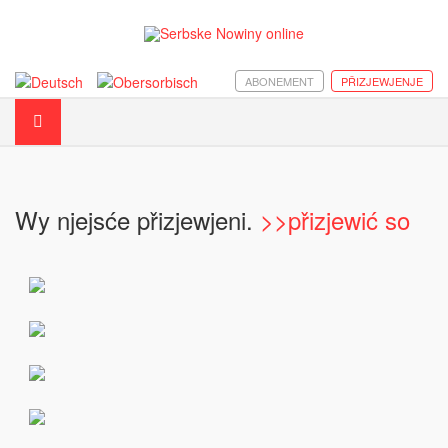
ABONEMENT
PŘIZJEWJENJE
Wy njejsće přizjewjeni.
>>přizjewić so