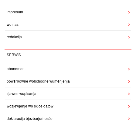
impresum
wo nas
redakcija
SERWIS
abonement
powšitkowne wobchodne wuměnjenja
zjawne wupisanja
wozjewjenje wo škiće datow
deklaracija bjezbarjernosće