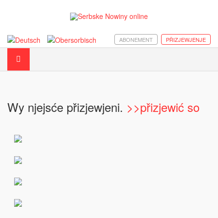
ABONEMENT
PŘIZJEWJENJE
Wy njejsće přizjewjeni.
>>přizjewić so