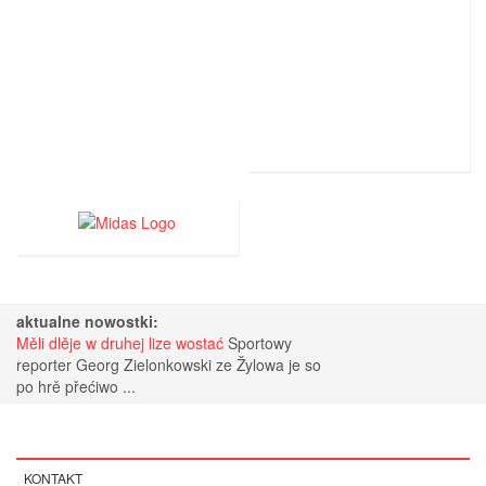
aktualne nowostki:
Měli dlěje w druhej lize wostać
Sportowy
reporter Georg Zielonkowski ze Žylowa je so
po hrě přećiwo ...
KONTAKT