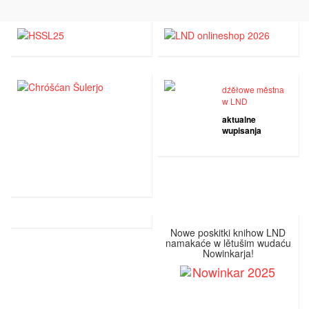
dźěłowe městna
w LND
aktualne
wupisanja
Nowe poskitki knihow LND
namakaće w lětušim wudaću
Nowinkarja!