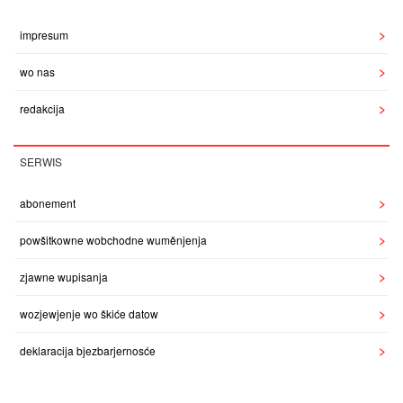
impresum
wo nas
redakcija
SERWIS
abonement
powšitkowne wobchodne wuměnjenja
zjawne wupisanja
wozjewjenje wo škiće datow
deklaracija bjezbarjernosće