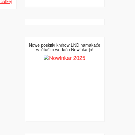
čatkej
Nowe poskitki knihow LND namakaće
w lětušim wudaću Nowinkarja!