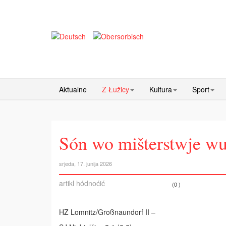
Aktualne
Z Łužicy
Kultura
Sport
Són wo mišterstwje w
srjeda, 17. junija 2026
artikl hódnoćić
(0 )
HZ Lomnitz/Großnaundorf II –