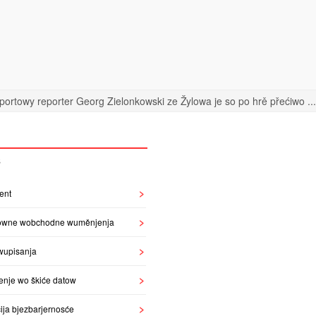
portowy reporter Georg Zielonkowski ze Žylowa je so po hrě přećiwo ...
S
ent
owne wobchodne wuměnjenja
wupisanja
enje wo škiće datow
ija bjezbarjernosće