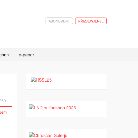
ABONEMENT
PŘIZJEWJENJE
ache
e-paper
360