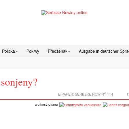
Politika
Pokiwy
Předźenak
Ausgabe in deutscher Spr
usonjeny?
E-PAPER:
SERBSKE NOWINY 114
1
wulkosć pisma