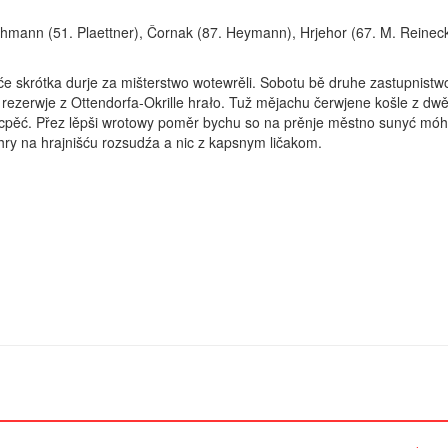
hmann (51. Plaettner), Čornak (87. Heymann), Hrjehor (67. M. Reineck
će skrótka durje za mišterstwo wotewrěli. Sobotu bě druhe zastupnistw
rezerwje z Ottendorfa-Okrille hrało. Tuž mějachu čerwjene košle z dw
pěć. Přez lěpši wrotowy poměr bychu so na prěnje městno sunyć móhl
 hry na hrajnišću rozsudźa a nic z kapsnym ličakom.