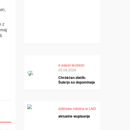
e),
o z
ěmaj
i.
e-paper-wudaće:
05.08.2026
Chróšćan zběžk:
Šulerjo so dopominaja
dźěłowe městna w LND
aktualne wupisanja