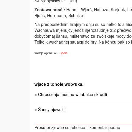
SJ Njebjelčicy 2:1 (0:0)
Zestawa hosći:
Hahn – Wjerš, Hanuza, Korjeńk, Le
Bjeńš, Herrmann, Schulze
Na předposlednim hrajnym dnju su so nětko tola hiš
Wachauwa mjenujcy jenož njerozsudnje 2:2 přećiwo 
dobyćomaj šansu, mišterstwo ze swójskeje mocy doc
Telko k wuchadnej situaciji do hry. Na kóncu pak so
Sport
wozjewjene w:
wjace z tohole wobłuka:
« Chróšćenjo městno w tabulce skrućili
« Šansy njewužili
Prošu přizjewće so, chceće-li komentar podać