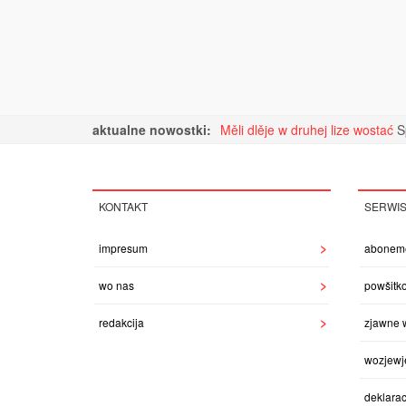
aktualne nowostki:
Měli dlěje w druhej lize wostać
S
KONTAKT
SERWI
impresum
abonem
wo nas
powšitk
redakcija
zjawne 
wozjewj
deklarac