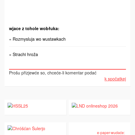
wjace z tohole wobłuka:
« Rozmysluja wo wustawkach
« Strachi hroža
Prošu přizjewće so, chceće-li komentar podać
k spočatkej
e-paper-wudaće: