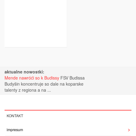
aktualne nowostki:
Mende nawróći so k Budissy
FSV Budissa
Budyšin koncentruje so dale na koparske
talenty z regiona a na ...
KONTAKT
impresum