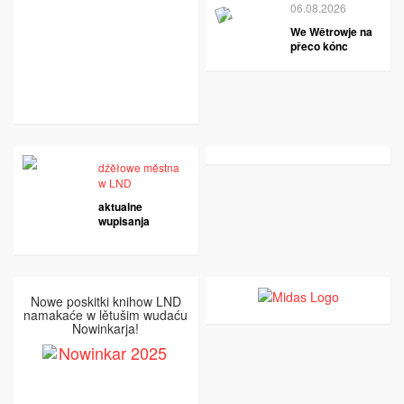
06.08.2026
We Wětrowje na
přeco kónc
dźěłowe městna
w LND
aktualne
wupisanja
Nowe poskitki knihow LND
namakaće w lětušim wudaću
Nowinkarja!