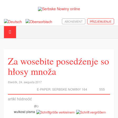
ABONEMENT
PŘIZJEWJENJE
Za wosebite posedźenje so
hłosy množa
štwórtk, 24. awgusta 2017
E-PAPER:
SERBSKE NOWINY 164
555
artikl hódnoćić
(0 )
wulkosć pisma