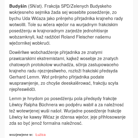
Budyšin
(SN/at). Frakcija SPD/Zelenych Budyskeho
wokrjesneho sejmika žada sej wosebite posedźenje, zo
bychu Uda Wićaza jako prěnjeho přirjadnika krajneho rady
wotwolili. Tole su wčera wječor na wurjadnym frakciskim
posedźenju w krajnoradnym zarjedźe jednohłósnje
wobzamknyli, kaž radźićel Roland Fleischer našemu
wječornikej wobkrući.
Dowěrliwe wobchadźenje přirjadnika ze znatymi
prawicarskimi ekstremistami, kajkež wosebje ze znatych
chatowych protokolow wuchadźa, sčinja zastupowaceho
krajneho radu njeznjesliweho, rozłoži frakciski předsyda
Gerhard Lemm. Wot prěnjeho přirjadnika podate
wusprawnjenje, zo chcyše deeskalěrować, frakciju scyła
njepřeswědči.
Lemm je hnydom po posedźenju pola předsydy frakcije
Lěwicy Ralpha Büchnera wo podpěru wabił a za naležnosć
tež wotewrjenej wuši našoł. Wurjadne posedźenje frakcije
Lěwicy ke kawsy Wićaz je dźensa wječor, jeje přihłosowanje
zda so być jenož formalna naležnosć.
Łužica
wozjewjene w: