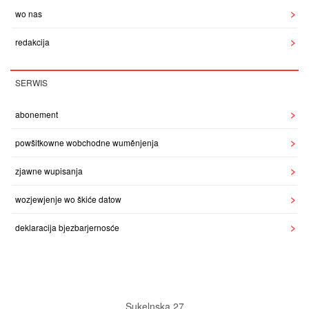
wo nas
redakcija
SERWIS
abonement
powšitkowne wobchodne wuměnjenja
zjawne wupisanja
wozjewjenje wo škiće datow
deklaracija bjezbarjernosće
Sukelnska 27