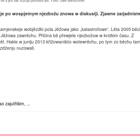
94 a jich tak nuzuja pomałšo jěć. Foto: Uwe Menschner
 je po wospjetnym njezbožu znowa­ w diskusiji. Zjawne zarjadnist
amjenskeje wobjězdki pola Jěžowa jako „katastrofowe“. Lěta 2005 běc
 z Jěžowa zawrěchu. Přičina bě přewjele njezbožow w krótkim času. Z
ět. Hakle w juniju 2013 křižowanišćo wotewrěchu, po tym zo běchu ta
zdźenju nuzowali.
zajutřišim, ...