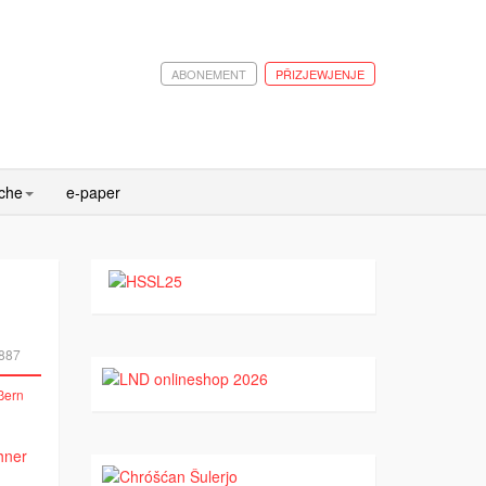
ABONEMENT
PŘIZJEWJENJE
ache
e-paper
887