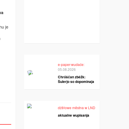
wa
hu je
m
e-paper-wudaće:
05.08.2026
Chróšćan zběžk:
Šulerjo so dopominaja
dźěłowe městna w LND
aktualne wupisanja