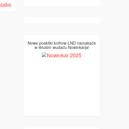
čatkej
Nowe poskitki knihow LND namakaće
w lětušim wudaću Nowinkarja!