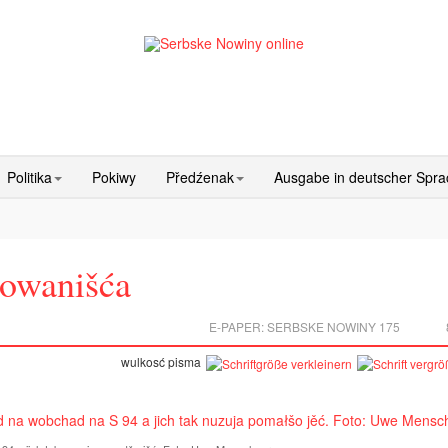
Politika
Pokiwy
Předźenak
Ausgabe in deutscher Spr
žowanišća
E-PAPER:
SERBSKE NOWINY 175
wulkosć pisma