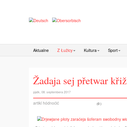
Aktualne
Z Łužicy
Kultura
Sport
Žadaja sej přetwar kři
pjatk, 08. septembera 2017
artikl hódnoćić
(0 )