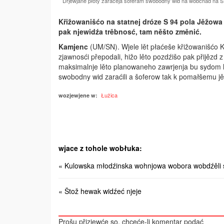
Drjewjane płoty zaraćeja šoferam swobodny wid na wobchad na S 
Křižowanišćo na statnej dróze S 94 pola Jěžowa
pak njewidźa trěbnosć, tam něšto změnić.­
Kamjenc
(UM/SN). Wjele lět płaćeše křižowanišćo K
zjawnosći přepodali, hižo lěto pozdźišo pak přijězd
maksimalnje lěto planowaneho zawrjenja bu sydom l
swobodny wid zaraćili a šoferow tak k pomałšemu jě
Łužica
wozjewjene w:
wjace z tohole wobłuka:
« Kulowska młodźinska wohnjowa wobora wobdźěli so 
« Štož hewak widźeć njeje
Prošu přizjewće so, chceće-li komentar podać