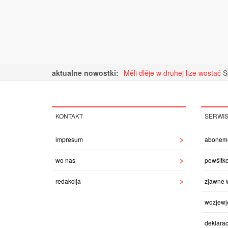
aktualne nowostki:
Měli dlěje w druhej lize wostać
S
KONTAKT
SERWI
impresum
abonem
wo nas
powšitk
redakcija
zjawne 
wozjewj
deklarac