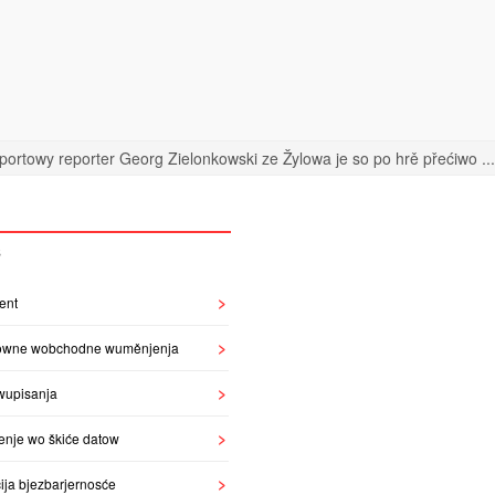
portowy reporter Georg Zielonkowski ze Žylowa je so po hrě přećiwo ...
S
ent
owne wobchodne wuměnjenja
wupisanja
enje wo škiće datow
ija bjezbarjernosće