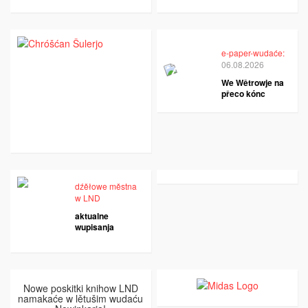
e-paper-wudaće:
06.08.2026
We Wětrowje na
přeco kónc
dźěłowe městna
w LND
aktualne
wupisanja
Nowe poskitki knihow LND
namakaće w lětušim wudaću