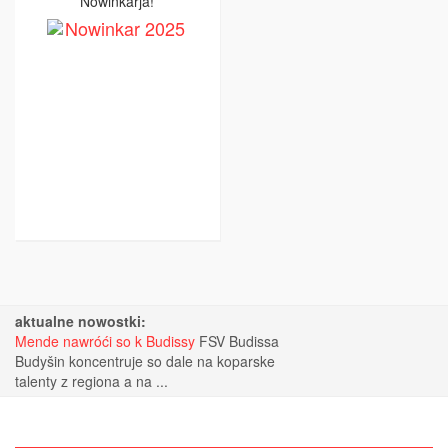
Nowinkarja!
aktualne nowostki:
Mende nawróći so k Budissy
FSV Budissa
Budyšin koncentruje so dale na koparske
talenty z regiona a na ...