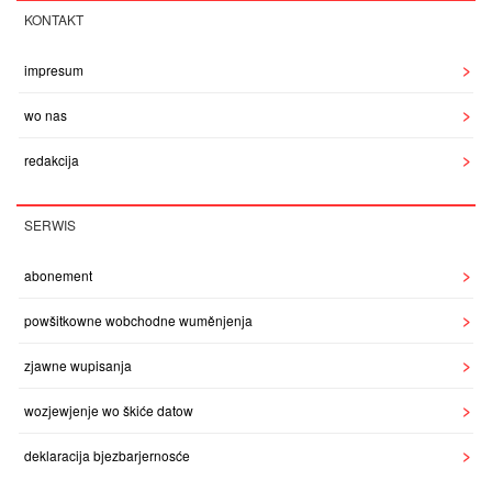
KONTAKT
impresum
wo nas
redakcija
SERWIS
abonement
powšitkowne wobchodne wuměnjenja
zjawne wupisanja
wozjewjenje wo škiće datow
deklaracija bjezbarjernosće