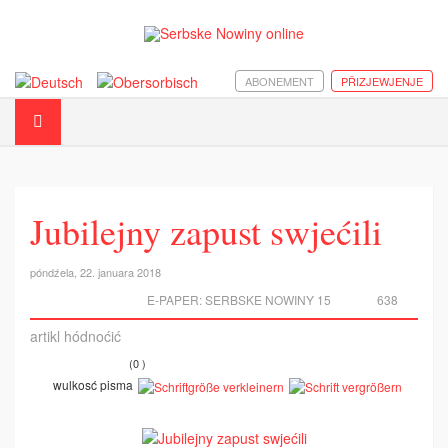
ABONEMENT
PŘIZJEWJENJE
Jubilejny zapust swjećili
póndźela, 22. januara 2018
E-PAPER:
SERBSKE NOWINY 15
638
artikl hódnoćić
(0 )
wulkosć pisma