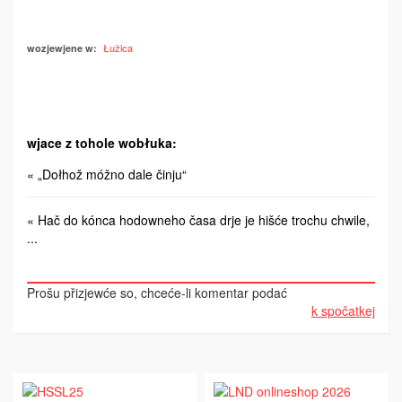
Łužica
wozjewjene w:
wjace z tohole wobłuka:
« „Dołhož móžno dale činju“
« Hač do kónca hodowneho časa drje je hišće trochu chwile,
...
Prošu přizjewće so, chceće-li komentar podać
k spočatkej