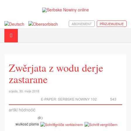
ABONEMENT
PŘIZJEWJENJE
Zwěrjata z wodu derje
zastarane
srjeda, 30. meje 2018
E-PAPER:
SERBSKE NOWINY 102
543
artikl hódnoćić
(0 )
wulkosć pisma