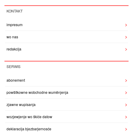
KONTAKT
impresum
wo nas
redakcija
SERWIS
abonement
powšitkowne wobchodne wuměnjenja
zjawne wupisanja
wozjewjenje wo škiće datow
deklaracija bjezbarjernosće