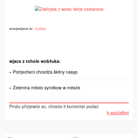
Łužica
wozjewjene w:
wjace z tohole wobłuka:
« Potrjecheni chcedźa škitny nasyp
« Zelenina město syrotkow w měsće
Prošu přizjewće so, chceće-li komentar podać
k spočatkej