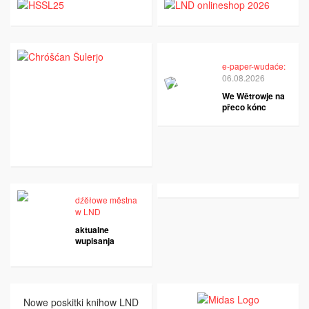
e-paper-wudaće:
06.08.2026
We Wětrowje na
přeco kónc
dźěłowe městna
w LND
aktualne
wupisanja
Nowe poskitki knihow LND