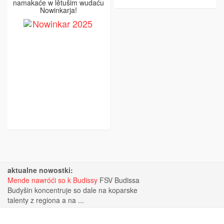
namakaće w lětušim wudaću
Nowinkarja!
aktualne nowostki:
Mende nawróći so k Budissy
FSV Budissa
Budyšin koncentruje so dale na koparske
talenty z regiona a na ...