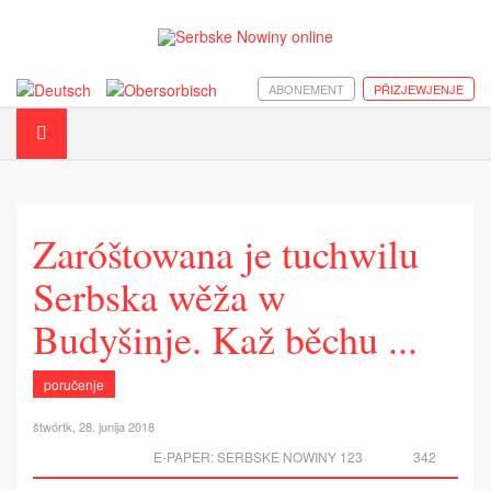
ABONEMENT
PŘIZJEWJENJE
Zaróštowana je tuchwilu
Serbska wěža w
Budyšinje. Kaž běchu ...
poručenje
štwórtk, 28. junija 2018
E-PAPER:
SERBSKE NOWINY 123
342