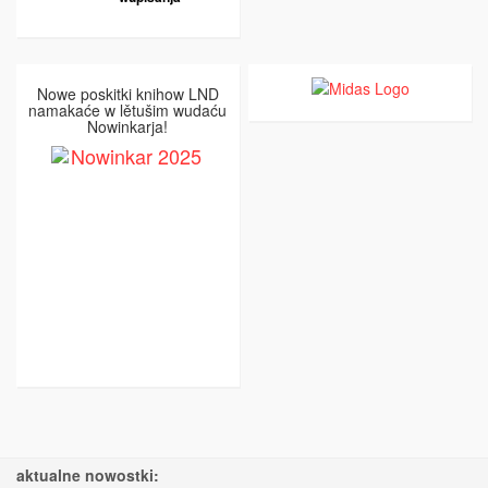
Nowe poskitki knihow LND
namakaće w lětušim wudaću
Nowinkarja!
aktualne nowostki: