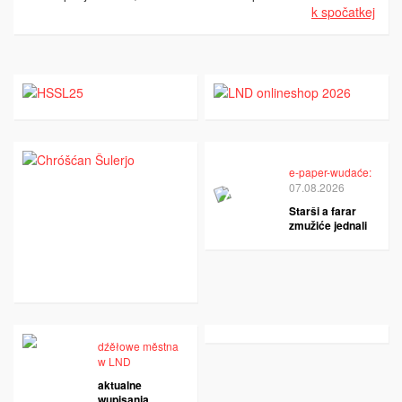
k spočatkej
e-paper-wudaće:
07.08.2026
Starši a farar
zmužiće jednali
dźěłowe městna
w LND
aktualne
wupisanja