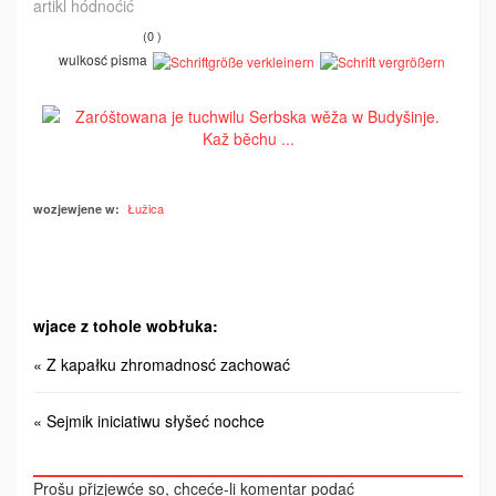
artikl hódnoćić
(0 )
wulkosć pisma
Łužica
wozjewjene w:
wjace z tohole wobłuka:
« Z kapałku zhromadnosć zachować
« Sejmik iniciatiwu słyšeć nochce
Prošu přizjewće so, chceće-li komentar podać