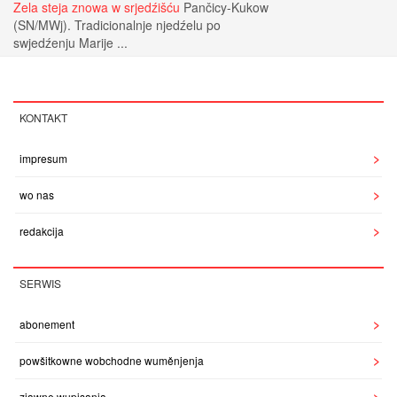
Zela steja znowa w srjedźišću
Pančicy-Kukow
(SN/MWj). Tradicionalnje njedźelu po
swjedźenju Marije ...
KONTAKT
impresum
wo nas
redakcija
SERWIS
abonement
powšitkowne wobchodne wuměnjenja
zjawne wupisanja